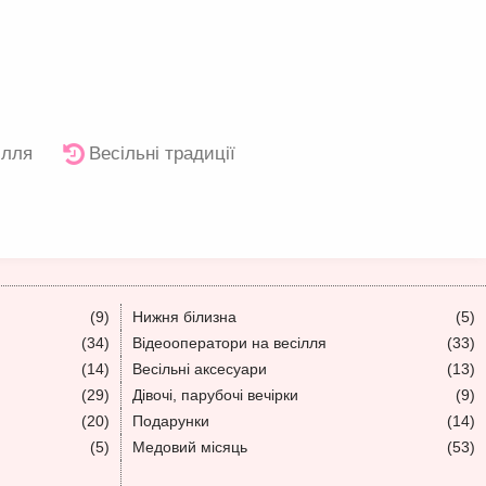
ілля
Весільні традиції
(9)
Нижня білизна
(5)
(34)
Відеооператори на весілля
(33)
(14)
Весільні аксесуари
(13)
(29)
Дівочі, парубочі вечірки
(9)
(20)
Подарунки
(14)
(5)
Медовий місяць
(53)