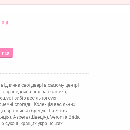
ниці
тика
відчинив свої двері в самому центрі
а, справедлива цінова політика,
шук і вибір весільної сукні
риємні спогади. Колекція весільних і
щі європейські бренди: La Sposa
нція), Aspera (Швеція), Veromia Bridal
ір суконь кращих українських