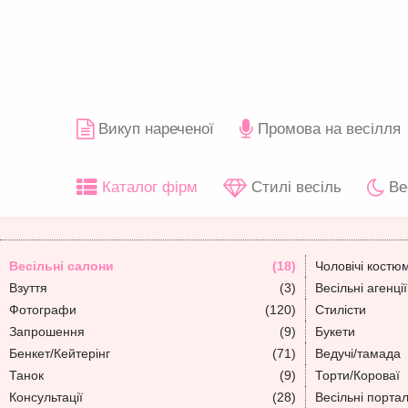
Викуп нареченої
Промова на весілля
Каталог фірм
Стилі весіль
Ве
Весільні салони
(18)
Чоловічі костю
Взуття
(3)
Весільні агенції
Фотографи
(120)
Стилісти
Запрошення
(9)
Букети
Бенкет/Кейтерінг
(71)
Ведучі/тамада
Танок
(9)
Торти/Короваї
Консультації
(28)
Весільні порта