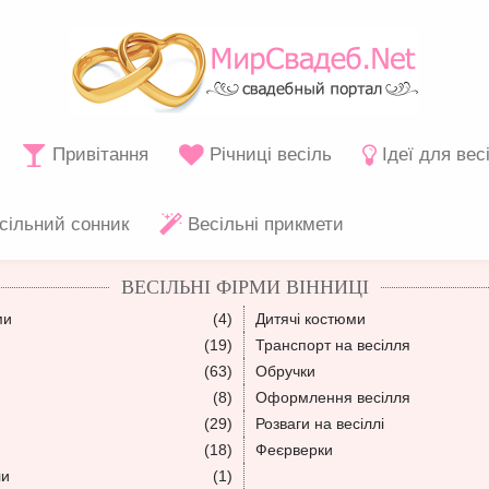
Привітання
Річниці весіль
Ідеї для вес
сільний сонник
Весільні прикмети
ВЕСІЛЬНІ ФІРМИ ВІННИЦІ
ми
(4)
Дитячі костюми
(19)
Транспорт на весілля
(63)
Обручки
(8)
Оформлення весілля
(29)
Розваги на весіллі
(18)
Феєрверки
ли
(1)