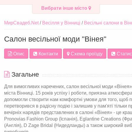
Вибрати інше місто
МирСвадеб.Net
Весілля у Вінниці
Весільні салони в Він
Салон весільної моди "Вінея"
Опис
Контакти
Схема проїзду
Статис
Загальне
Для вимогливих наречених, салон весільної моди «Вінея» 
міста Вінниці. 15 років успіху і роботи, приязна атмосфер
допомогли створити нам комфортні умови для того, щоб по
перетворився в радісну подію і залишив у пам'яті тільки п
вечірніх нарядів представлених в салоні «Вінея» - це кра
Pronovias Fashion Group (Іспанія), Eglantine Creations (Фра
(Англія), D Zage Bridal (Нидедланды) а також широкий виб
виробників.