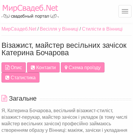
Ме
МирСвадеб.Net
Весілля у Вінниці
Стилісти в Вінниці
Візажист, майстер весільних зачісок
Катерина Бочарова
Опис
Контакти
Схема проїзду
Статистика
Загальне
Я, Катерина Бочарова, весільний візажист-стиліст,
візажист-перукар, майстер зачісок і укладок (в тому числі
майстер весільних зачісок) професійно займаюсь
створенням образу у Вінниці: макіяж, зачіски і укладання