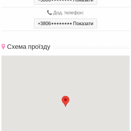
*
*
*
*
*
*
*
*
Дод. телефон:
+3806
*
*
*
*
*
*
*
*
Показати
Схема проїзду