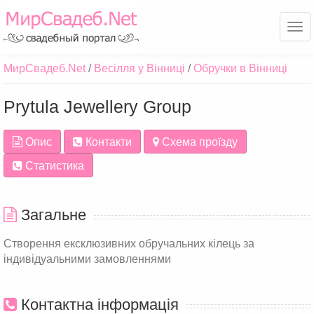
Ме
МирСвадеб.Net
Весілля у Вінниці
Обручки в Вінниці
Prytula Jewellery Group
Опис
Контакти
Схема проїзду
Статистика
Загальне
Створення ексклюзивних обручальних кілець за
індивідуальними замовленнями
Контактна інформація