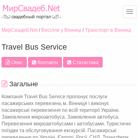
Ме
МирСвадеб.Net
Весілля у Вінниці
Транспорт в Вінниці
Travel Bus Service
Опис
Контакти
Статистика
Загальне
Компанія Travel Bus Service пропонує послуги
пасажирських перевезень м. Вінниця і виконує
пасажирські перевезення по всій території України.
Замовлення мікроавтобуса. Замовлення автобуса.
Перевезення мікроавтобусами і автобусами. Туристичні
поїздки та обслуговування екскурсій. Пасажирські
перевезення по Україні, Європі, Росії, СНД. Трансфери,