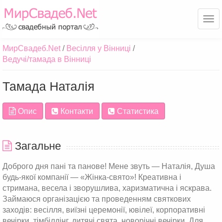
Ме
МирСвадеб.Net
Весілля у Вінниці
Ведучі/тамада в Вінниці
Тамада Наталія
Опис
Контакти
Статистика
Загальне
Доброго дня пані та панове! Мене звуть — Наталія, Душа
будь-якої компанії — «Жінка-свято»! Креативна і
стримана, весела і зворушлива, харизматична і яскрава.
Займаюся організацією та проведенням святкових
заходів: весілля, виїзні церемонії, ювілеї, корпоративні
вечірки, тімбілдінг, дитячі свята, новорічні вечірки. Для