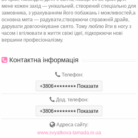
мене кожен захід — унікальний, створений спеціально для
замовника, з урахуванням його побажань і можливостей,а
основна мета — радувати,створюючи справжній драйв,
дарувати довгоочікуване свято. Тому люблю йти в ногу з
часом і втілювати в життя свіжі ідеї, підкорюючи нові
вершини професіоналізму.
Контактна інформація
Телефон:
+3806
*
*
*
*
*
*
*
*
Показати
Дод. телефон:
+3806
*
*
*
*
*
*
*
*
Показати
Адреса сайту:
www.svyatkova-tamada.io.ua