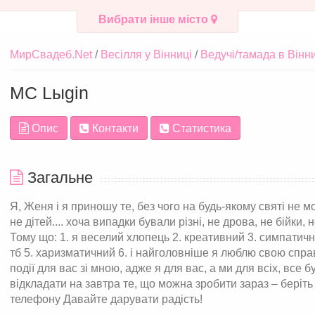
Вибрати інше місто
МирСвадеб.Net
Весілля у Вінниці
Ведучі/тамада в Вінн
МС Lыgin
Опис
Контакти
Статистика
Загальне
Я, Женя і я приношу те, без чого на будь-якому святі не м
не дітей.... хоча випадки бували різні, не дрова, не бійки,
Тому що: 1. я веселий хлопець 2. креативний 3. симпатични
тб 5. харизматичний 6. і найголовніше я люблю свою спр
події для вас зі мною, адже я для вас, а ми для всіх, все
відкладати на завтра те, що можна зробити зараз – беріть
телефону Давайте дарувати радість!