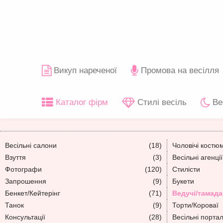
Викуп нареченої
Промова на весілля
Каталог фірм
Стилі весіль
Ве
Весільні салони
(18)
Чоловічі костю
Взуття
(3)
Весільні агенції
Фотографи
(120)
Стилісти
Запрошення
(9)
Букети
Бенкет/Кейтерінг
(71)
Ведучі/тамада
Танок
(9)
Торти/Короваї
Консультації
(28)
Весільні порта