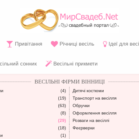
Привітання
Річниці весіль
Ідеї для вес
сільний сонник
Весільні прикмети
ВЕСІЛЬНІ ФІРМИ ВІННИЦІ
ми
(4)
Дитячі костюми
(19)
Транспорт на весілля
(63)
Обручки
(8)
Оформлення весілля
(29)
Розваги на весіллі
(18)
Феєрверки
ли
(1)