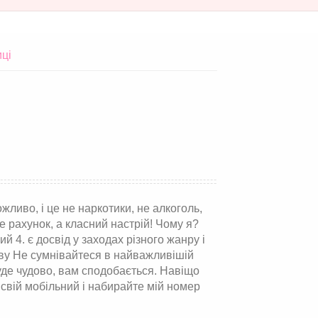
иці
ожливо, і це не наркотики, не алкоголь,
 не рахунок, а класний настрій! Чому я?
й 4. є досвід у заходах різного жанру і
аву Не сумнівайтеся в найважливішій
 буде чудово, вам сподобається. Навіщо
 свій мобільний і набирайте мій номер