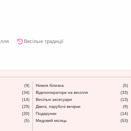
ілля
Весільні традиції
(9)
Нижня білизна
(5)
(34)
Відеооператори на весілля
(33)
(14)
Весільні аксесуари
(13)
(29)
Дівочі, парубочі вечірки
(9)
(20)
Подарунки
(14)
(5)
Медовий місяць
(53)