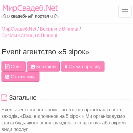
Ме
МирСвадеб.Net
Весілля у Вінниці
Весільні агенції в Вінниці
Event агентство «5 зірок»
Опис
Контакти
Схема проїзду
Статистика
Загальне
Event агентство «5 зірок» - агентство організації свят і
заходів. «Ваш відпочинок на 5 зірок!» Ми організовуємо
свята будь-якого рівня складності «під ключ» або окремі
види послуг.