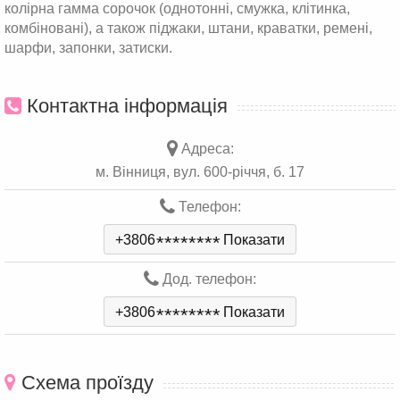
колірна гамма сорочок (однотонні, смужка, клітинка,
комбіновані), а також піджаки, штани, краватки, ремені,
шарфи, запонки, затиски.
Контактна інформація
Адреса:
м. Вінниця, вул. 600-річчя, б. 17
Телефон:
+3806
*
*
*
*
*
*
*
*
Показати
Дод. телефон:
+3806
*
*
*
*
*
*
*
*
Показати
Схема проїзду