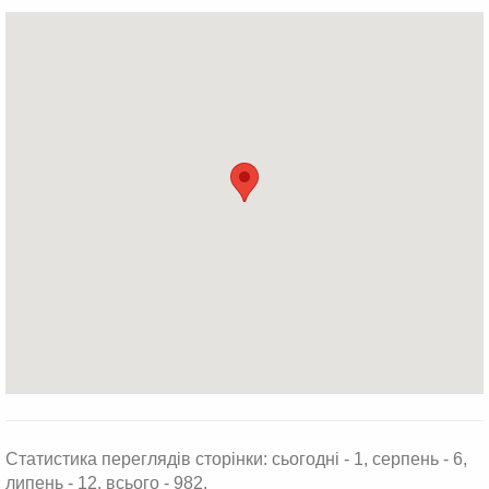
Статистика переглядів сторінки: сьогодні - 1, серпень - 6,
липень - 12, всього - 982.