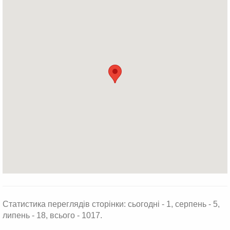
Статистика переглядів сторінки: сьогодні - 1, серпень - 5,
липень - 18, всього - 1017.