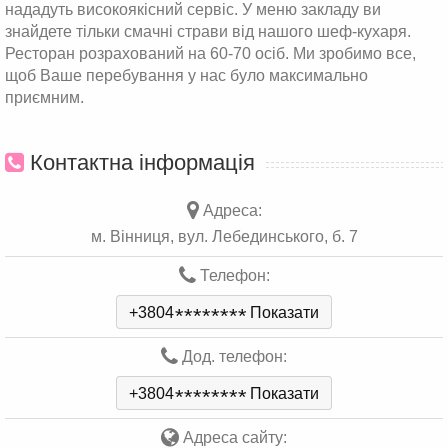
нададуть високоякісний сервіс. У меню закладу ви
знайдете тільки смачні страви від нашого шеф-кухаря.
Ресторан розрахований на 60-70 осіб. Ми зробимо все,
щоб Ваше перебування у нас було максимально
приємним.
Контактна інформація
Адреса:
м. Вінниця, вул. Лебединського, б. 7
Телефон:
+3804
*
*
*
*
*
*
*
*
Показати
Дод. телефон:
+3804
*
*
*
*
*
*
*
*
Показати
Адреса сайту: