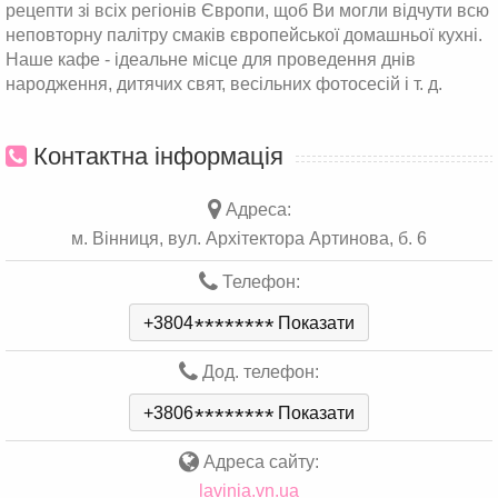
рецепти зі всіх регіонів Європи, щоб Ви могли відчути всю
неповторну палітру смаків європейської домашньої кухні.
Наше кафе - ідеальне місце для проведення днів
народження, дитячих свят, весільних фотосесій і т. д.
Контактна інформація
Адреса:
м. Вінниця, вул. Архітектора Артинова, б. 6
Телефон:
+3804
*
*
*
*
*
*
*
*
Показати
Дод. телефон:
+3806
*
*
*
*
*
*
*
*
Показати
Адреса сайту:
lavinia.vn.ua