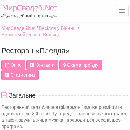
Ме
МирСвадеб.Net
Весілля у Вінниці
Бенкет/Кейтерінг в Вінниці
Ресторан «Плеяда»
Опис
Контакти
Схема проїзду
Статистика
Загальне
Ресторанний зал обласної філармонії зможе розмістити
одночасно до 200 осіб. Тут представлені вишукані страви,
а також звучить жива музика і проводиться весела шоу-
програма.