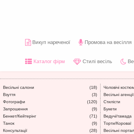
Викуп нареченої
Промова на весілля
Каталог фірм
Стилі весіль
Ве
Весільні салони
(18)
Чоловічі костю
Взуття
(3)
Весільні агенції
Фотографи
(120)
Стилісти
Запрошення
(9)
Букети
Бенкет/Кейтерінг
(71)
Ведучі/тамада
Танок
(9)
Торти/Короваї
Консультації
(28)
Весільні порта