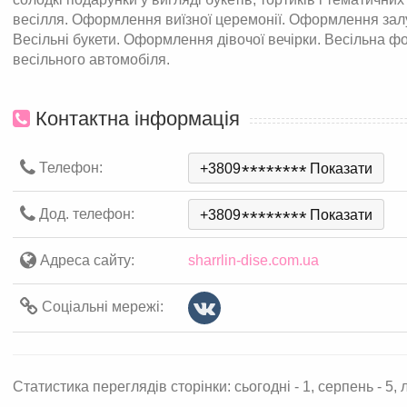
весілля. Оформлення виїзної церемонії. Оформлення залу.
Весільні букети. Оформлення дівочої вечірки. Весільна ф
весільного автомобіля.
Контактна інформація
Телефон:
+3809
*
*
*
*
*
*
*
*
Показати
Дод. телефон:
+3809
*
*
*
*
*
*
*
*
Показати
Адреса сайту:
sharrlin-dise.com.ua
Соціальні мережі:
Статистика переглядів сторінки: сьогодні - 1, серпень - 5, л