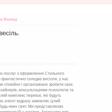
в Вінниці
весіль.
их послуг з оформлення Стильного
о фантастично солодке весілля, у нас
е спокійно і організовано зробити своє
изайнерів, консультаціями психологів та
ілий комплекс переваг, які будуть
ас клієнт відразу замовляє цілий
 будь-яких свят. Ми представляємо
х композицій з цукерок. Аксесуари для