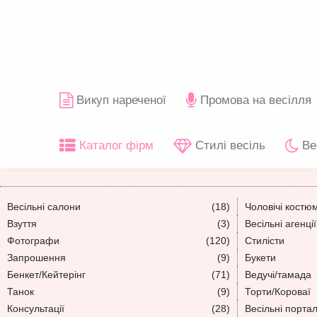
Викуп нареченої
Промова на весілля
Каталог фірм
Стилі весіль
Ве
Весільні салони
(18)
Чоловічі костю
Взуття
(3)
Весільні агенції
Фотографи
(120)
Стилісти
Запрошення
(9)
Букети
Бенкет/Кейтерінг
(71)
Ведучі/тамада
Танок
(9)
Торти/Короваї
Консультації
(28)
Весільні порта