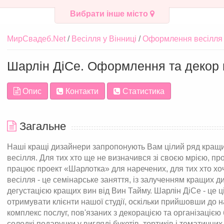
Вибрати інше місто
МирСвадеб.Net
Весілля у Вінниці
Оформлення весілля 
Шарлін ДіСе. Оформлення та декор 
Опис
Контакти
Статистика
Загальне
Наші кращі дизайнери запропонують Вам цілий ряд кращ
весілля. Для тих хто ще не визначився зі своєю мрією, пр
працює проект «Шарлотка» для наречених, для тих хто хоч
весілля - це семінарське заняття, із залученням кращих д
дегустацією кращих вин від Вин Тайму. Шарлін ДіСе - це ц
отримувати клієнти нашої студії, оскільки прийшовши до н
комплекс послуг, пов'язаних з декорацією та організацією
солодкі подарунки у вигляді букетів, тортиків і тематични