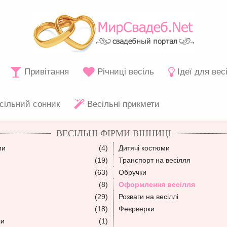
Привітання
Річниці весіль
Ідеї для вес
сільний сонник
Весільні прикмети
ВЕСІЛЬНІ ФІРМИ ВІННИЦІ
ми
(4)
Дитячі костюми
(19)
Транспорт на весілля
(63)
Обручки
(8)
Оформлення весілля
(29)
Розваги на весіллі
(18)
Феєрверки
ли
(1)