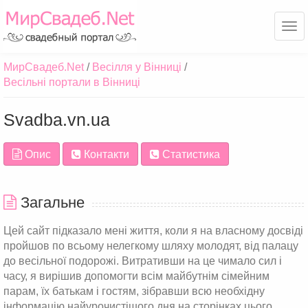
Ме
МирСвадеб.Net
Весілля у Вінниці
Весільні портали в Вінниці
Svadba.vn.ua
Опис
Контакти
Статистика
Загальне
Цей сайт підказало мені життя, коли я на власному досвіді
пройшов по всьому нелегкому шляху молодят, від палацу
до весільної подорожі. Витративши на це чимало сил і
часу, я вирішив допомогти всім майбутнім сімейним
парам, їх батькам і гостям, зібравши всю необхідну
інформацію найурочистішого дня на сторінках цього