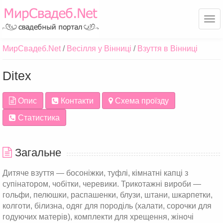
Ме
МирСвадеб.Net
Весілля у Вінниці
Взуття в Вінниці
Ditex
Опис
Контакти
Схема проїзду
Статистика
Загальне
Дитяче взуття — босоніжки, туфлі, кімнатні капці з
супінатором, чобітки, черевики. Трикотажні вироби —
гольфи, пелюшки, распашенки, блузи, штани, шкарпетки,
колготи, білизна, одяг для породіль (халати, сорочки для
годуючих матерів), комплекти для хрещення, жіночі