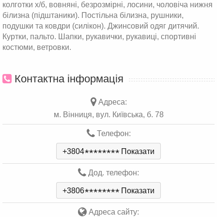
колготки х/б, вовняні, безрозмірні, лосини, чоловіча нижня
білизна (підштаники). Постільна білизна, рушники,
подушки та ковдри (силікон). Джинсовий одяг дитячий.
Куртки, пальто. Шапки, рукавички, рукавиці, спортивні
костюми, ветровки.
Контактна інформація
Адреса:
м. Вінниця, вул. Київська, б. 78
Телефон:
+3804
*
*
*
*
*
*
*
*
Показати
Дод. телефон:
+3806
*
*
*
*
*
*
*
*
Показати
Адреса сайту: