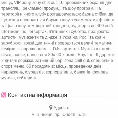
місць, VIP-зону, зону chill out, 10 проекційних екранів для
трансляції рекламної продукції та шоу програм. На
території нічного клубу розташовуються: барна стійка, де
щотижня проводиться бармен шоу з елементами флаінга
та фаєр шоу, комфортний танцпол, аудиторія до 400 осіб.
Щотижня, по четвергах, п'ятницях і суботах, працюють:
артисти, музиканти та ді-джеї з України, Росії та країн
зарубіжжя, кожні два тижні проводяться великі тематичні
вечірки з запрошенням — DJs, артистів. Музика в стилі:
disco, house, dance хіти 80х-90-х років. Боулінг - 6 доріжок,
2 дитячі доріжки, затишний бар, зона chill out, спеціальне
спорт меню, 65 посадочних місць, проведення днів
народжень, фуршетів, корпоративів, банкетів, фонова
музика, кейтеринг.
Контактна інформація
Адреса:
м. Вінниця, пр. Юності, б. 18