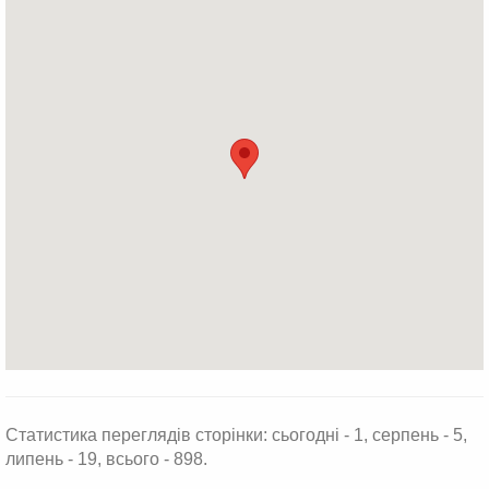
Статистика переглядів сторінки: сьогодні - 1, серпень - 5,
липень - 19, всього - 898.