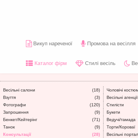
Викуп нареченої
Промова на весілля
Каталог фірм
Стилі весіль
Ве
Весільні салони
(18)
Чоловічі костю
Взуття
(3)
Весільні агенції
Фотографи
(120)
Стилісти
Запрошення
(9)
Букети
Бенкет/Кейтерінг
(71)
Ведучі/тамада
Танок
(9)
Торти/Короваї
Консультації
(28)
Весільні порта