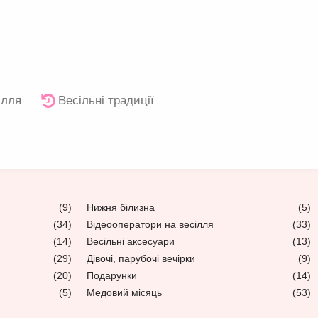
ілля
Весільні традиції
(9)
Нижня білизна
(5)
(34)
Відеооператори на весілля
(33)
(14)
Весільні аксесуари
(13)
(29)
Дівочі, парубочі вечірки
(9)
(20)
Подарунки
(14)
(5)
Медовий місяць
(53)