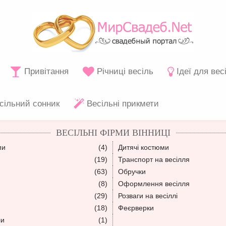
Привітання
Річниці весіль
Ідеї для вес
сільний сонник
Весільні прикмети
ВЕСІЛЬНІ ФІРМИ ВІННИЦІ
ми
(4)
Дитячі костюми
(19)
Транспорт на весілля
(63)
Обручки
(8)
Оформлення весілля
(29)
Розваги на весіллі
(18)
Феєрверки
ли
(1)