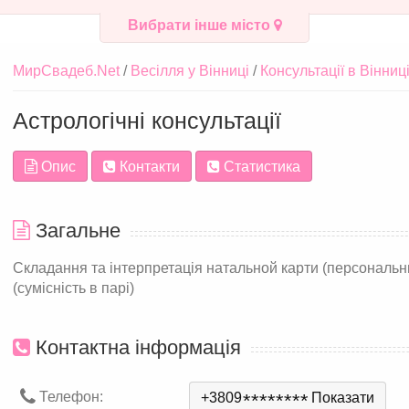
Вибрати інше місто
МирСвадеб.Net
Весілля у Вінниці
Консультації в Вінниц
Астрологічні консультації
Опис
Контакти
Статистика
Загальне
Складання та інтерпретація натальной карти (персональни
(сумісність в парі)
Контактна інформація
Телефон:
+3809
*
*
*
*
*
*
*
*
Показати