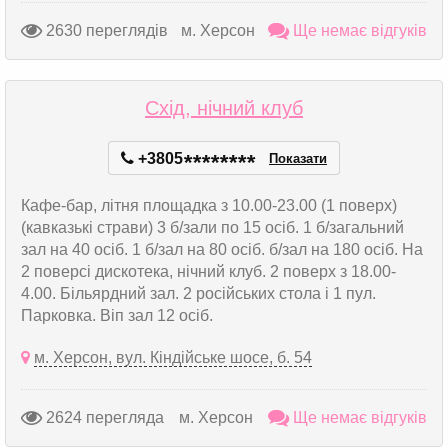
2630 переглядів
м. Херсон
Ще немає відгуків
Схід, нічний клуб
+3805
*
*
*
*
*
*
*
*
Показати
Кафе-бар, літня площадка з 10.00-23.00 (1 поверх)
(кавказькі страви) 3 б/зали по 15 осіб. 1 б/загальний
зал на 40 осіб. 1 б/зал на 80 осіб. б/зал на 180 осіб. На
2 поверсі дискотека, нічний клуб. 2 поверх з 18.00-
4.00. Більярдний зал. 2 російських стола і 1 пул.
Парковка. Віп зал 12 осіб.
м. Херсон, вул. Кіндійське шосе, б. 54
2624 перегляда
м. Херсон
Ще немає відгуків