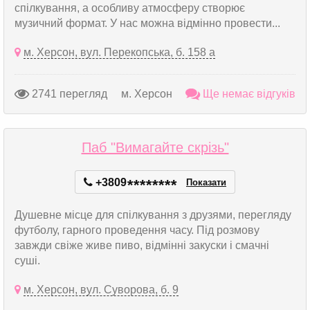
спілкування, а особливу атмосферу створює
музичний формат. У нас можна відмінно провести...
м. Херсон, вул. Перекопська, б. 158 а
2741 перегляд
м. Херсон
Ще немає відгуків
Паб "Вимагайте скрізь"
+3809
*
*
*
*
*
*
*
*
Показати
Душевне місце для спілкування з друзями, перегляду
футболу, гарного проведення часу. Під розмову
завжди свіже живе пиво, відмінні закуски і смачні
суші.
м. Херсон, вул. Суворова, б. 9