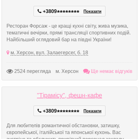
+3809
*
*
*
*
*
*
*
*
Показати
Ресторан Форсаж - це кращі кухні світу, жива музика,
тематичні вечірки, прямі трансляції спортивних подій.
Найбільший оглядовий бар на півдні України!
м. Херсон, вул. Залаегерсег, б. 18
2524 перегляда
м. Херсон
Ще немає відгуків
"Тірамісу", фешн-кафе
+3809
*
*
*
*
*
*
*
*
Показати
Для любителів романтичної обстановки, затишку,
європейської, італійської та японської кухонь. Вас