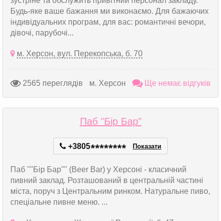
зустріне та обслужить привітний персонал закладу.
Будь-яке ваше бажання ми виконаємо. Для бажаючих
індивідуальних програм, для вас: романтичні вечори,
дівочі, парубочі...
м. Херсон, вул. Перекопська, б. 70
2565 переглядів
м. Херсон
Ще немає відгуків
Паб "Бір Бар"
+3805
*
*
*
*
*
*
*
*
Показати
Паб ""Бір Бар"" (Beer Bar) у Херсоні - класичний
пивний заклад. Розташований в центральній частині
міста, поруч з Центральним ринком. Натуральне пиво,
спеціальне пивне меню. ...