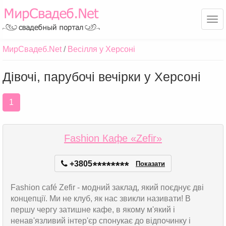
Ме
МирСвадеб.Net
Весілля у Херсоні
Дівочі, парубочі вечірки у Херсоні
1
Fashion Кафе «Zefir»
+3805
*
*
*
*
*
*
*
*
Показати
Fashion café Zefir - модний заклад, який поєднує дві
концепції. Ми не клуб, як нас звикли називати! В
першу чергу затишне кафе, в якому м'який і
ненав'язливий інтер'єр спонукає до відпочинку і