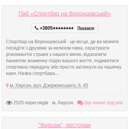
Паб «Спортбар на Воронцовській»
+3805
*
*
*
*
*
*
*
*
Показати
Спортбар на Воронцовській - це місце, де ви можете
посидіти з друзями за келихом пива, скуштувати
різноманітні страви з нашого меню, відзначити
банкетом знаменну подію вашого життя, подивитися
спортивну передачу або просто заглянути на чашечку
кави. Назва спортбара...
м. Херсон, вул. Дзержинського, б. 45
2520 переглядів
м. Херсон
Ще немає відгуків
"Форсаж", ресторан