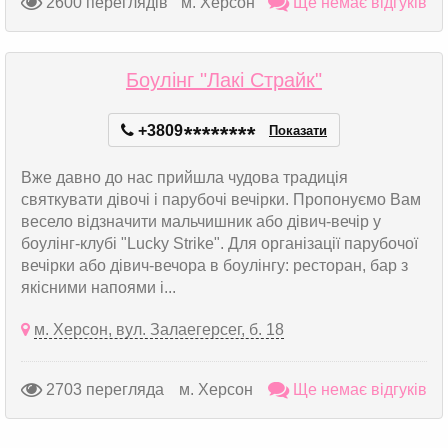
2600 переглядів
м. Херсон
Ще немає відгуків
Боулінг "Лакі Страйк"
+3809
*
*
*
*
*
*
*
*
Показати
Вже давно до нас прийшла чудова традиція
святкувати дівочі і парубочі вечірки. Пропонуємо Вам
весело відзначити мальчишник або дівич-вечір у
боулінг-клубі "Lucky Strike". Для організації парубочої
вечірки або дівич-вечора в боулінгу: ресторан, бар з
якісними напоями і...
м. Херсон, вул. Залаегерсег, б. 18
2703 перегляда
м. Херсон
Ще немає відгуків