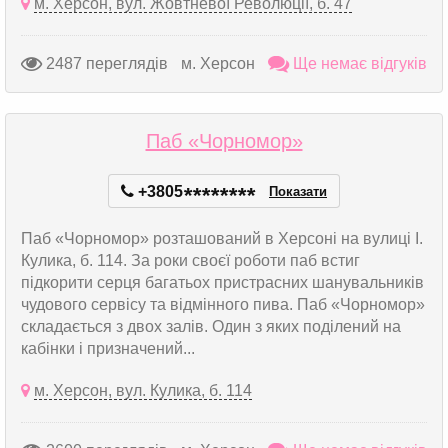
м. Херсон, вул. Жовтневої Революції, б. 47
2487 переглядів
м. Херсон
Ще немає відгуків
Паб «Чорномор»
+3805
*
*
*
*
*
*
*
*
Показати
Паб «Чорномор» розташований в Херсоні на вулиці І.
Кулика, б. 114. За роки своєї роботи паб встиг
підкорити серця багатьох пристрасних шанувальників
чудового сервісу та відмінного пива. Паб «Чорномор»
складається з двох залів. Один з яких поділений на
кабінки і призначений...
м. Херсон, вул. Кулика, б. 114