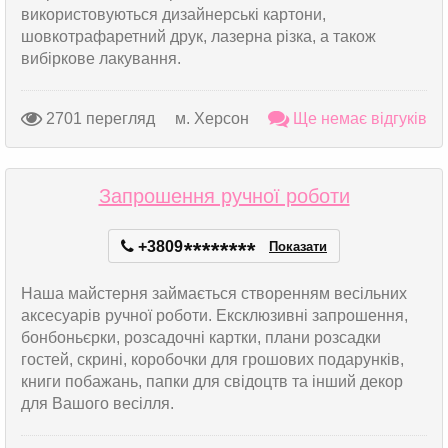
використовуються дизайнерські картони,
шовкотрафаретний друк, лазерна різка, а також
вибіркове лакування.
2701 перегляд
м. Херсон
Ще немає відгуків
Запрошення ручної роботи
+3809
*
*
*
*
*
*
*
*
Показати
Наша майстерня займається створенням весільних
аксесуарів ручної роботи. Ексклюзивні запрошення,
бонбоньєрки, розсадочні картки, плани розсадки
гостей, скрині, коробочки для грошових подарунків,
книги побажань, папки для свідоцтв та інший декор
для Вашого весілля.