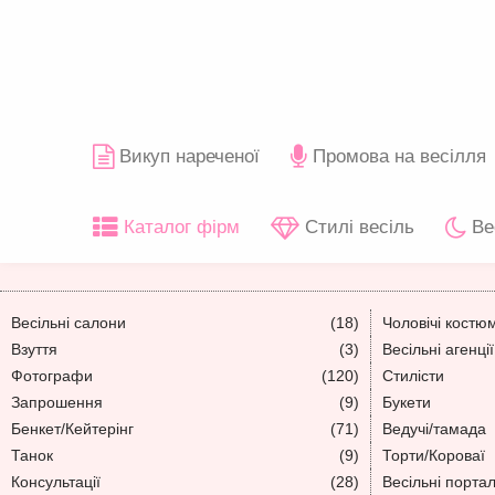
Викуп нареченої
Промова на весілля
Каталог фірм
Стилі весіль
Ве
Весільні салони
(18)
Чоловічі костю
Взуття
(3)
Весільні агенції
Фотографи
(120)
Стилісти
Запрошення
(9)
Букети
Бенкет/Кейтерінг
(71)
Ведучі/тамада
Танок
(9)
Торти/Короваї
Консультації
(28)
Весільні порта