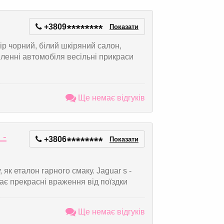
+3809
*
*
*
*
*
*
*
*
Показати
ір чорний, білий шкіряний салон,
ленні автомобіля весільні прикраси
Ще немає відгуків
 -
+3806
*
*
*
*
*
*
*
*
Показати
 як еталон гарного смаку. Jaguar s -
ає прекрасні враження від поїздки
Ще немає відгуків