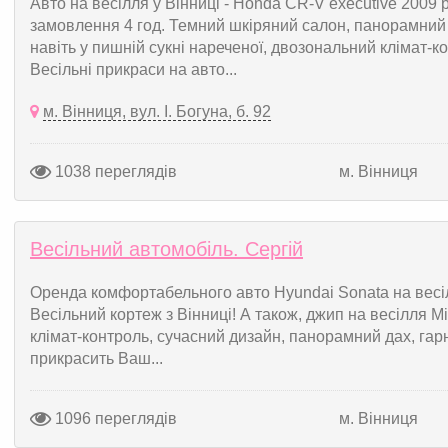
Авто на весілля у Вінниці - Honda CR-V executive 2009 
замовлення 4 год. Темний шкіряний салон, панорамний 
навіть у пишній сукні нареченої, двозональний клімат-ко
Весільні прикраси на авто...
м. Вінниця, вул. І. Богуна, б. 92
1038 переглядів
м. Вінниця
Весільний автомобіль. Сергій
Оренда комфортабельного авто Hyundai Sonata на весіл
Весільний кортеж з Вінниці! А також, джип на весілля 
клімат-контроль, сучасний дизайн, панорамний дах, гарн
прикрасить Ваш...
1096 переглядів
м. Вінниця