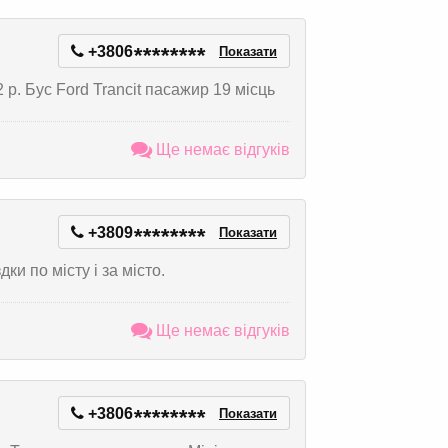
+3806
*
*
*
*
*
*
*
*
Показати
 р. Бус Ford Trancit пасажир 19 місць
Ще немає відгуків
+3809
*
*
*
*
*
*
*
*
Показати
и по місту і за місто.
Ще немає відгуків
+3806
*
*
*
*
*
*
*
*
Показати