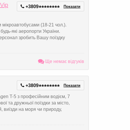
Vip
+3809
*
*
*
*
*
*
*
*
Показати
мікроавтобусами (18-21 чол.).
 будь-які аеропорти України.
ерсонал зробить Вашу поїздку
Ще немає відгуків
+3809
*
*
*
*
*
*
*
*
Показати
gen T-5 з професійним водієм, 7
ої та дружньої поїздки за місто,
й, виїзди на моря чи природу,