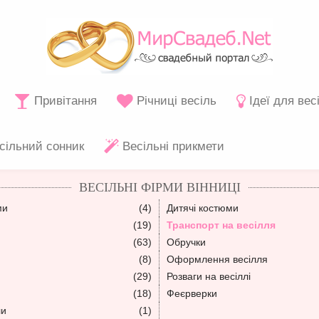
Привітання
Річниці весіль
Ідеї для вес
сільний сонник
Весільні прикмети
ВЕСІЛЬНІ ФІРМИ ВІННИЦІ
ми
(4)
Дитячі костюми
(19)
Транспорт на весілля
(63)
Обручки
(8)
Оформлення весілля
(29)
Розваги на весіллі
(18)
Феєрверки
ли
(1)