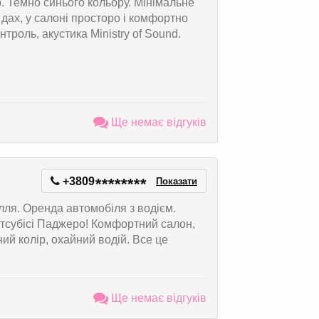
р. Темно синього кольору. Мінімальне
дах, у салоні просторо і комфортно
нтроль, акустика Ministry of Sound.
Ще немає відгуків
+3809
*
*
*
*
*
*
*
*
Показати
ля. Оренда автомобіля з водієм.
Мітсубісі Паджеро! Комфортний салон,
ий колір, охайний водій. Все це
Ще немає відгуків