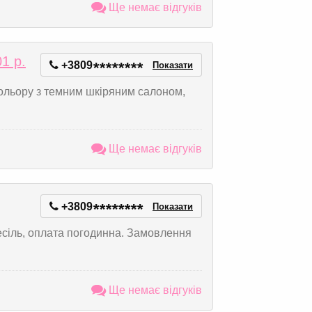
Ще немає відгуків
1 р.
+3809
*
*
*
*
*
*
*
*
Показати
ольору з темним шкіряним салоном,
Ще немає відгуків
+3809
*
*
*
*
*
*
*
*
Показати
есіль, оплата погодинна. Замовлення
Ще немає відгуків