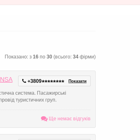
Показано: з
16
по
30
(всього:
34
фірми)
 NSA
+3809
*
*
*
*
*
*
*
*
Показати
устична система. Пасажирські
упровід туристичних груп.
Ще немає відгуків