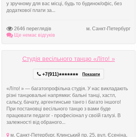
у зручному для вас місці, будь то будинок/офіс, без
додаткової плати за...
2646 переглядів
м. Санкт-Петербург
Ще немає відгуків
Студія весільного танцю «Літо! »
+7(911)
*
*
*
*
*
*
*
Показати
«Літо! » — багатопрофільна студія. У нас викладають
різні танцювальні напрямки: бальні танці, хастл,
сальсу, бачату, аргентинське танго і багато іншого!
При постановці весільного танцю з вами буде
працювати педагог - професіонал у своїй галузі. В
залежності від обраного...
м. Санкт-Петербург, Клинський пр. 25, вул. Єсеніна,