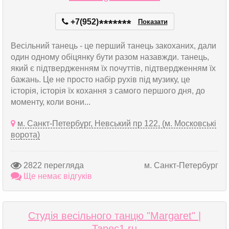
+7(952)
*
*
*
*
*
*
*
Показати
Весільний танець - це перший танець закоханих, дали
один одному обіцянку бути разом назавжди. танець,
який є підтвердженням їх почуттів, підтвердженням їх
бажань. Це не просто набір рухів під музику, це
історія, історія їх кохання з самого першого дня, до
моменту, коли вони...
м. Санкт-Петербург, Невський пр 122, (м. Московські
ворота)
2822 перегляда
м. Санкт-Петербург
Ще немає відгуків
Студія весільного танцю "Margaret" |
Tanec1.ru