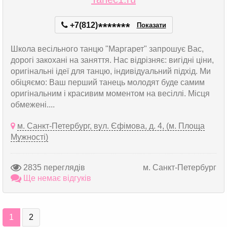
+7(812)
*
*
*
*
*
*
*
Показати
Школа весільного танцю "Маргарет" запрошує Вас,
дорогі закохані на заняття. Нас відрізняє: вигідні ціни,
оригінальні ідеї для танцю, індивідуальний підхід. Ми
обіцяємо: Ваш перший танець молодят буде самим
оригінальним і красивим моментом на весіллі. Місця
обмежені....
м. Санкт-Петербург, вул. Єфімова, д. 4, (м. Площа
Мужності)
2835 переглядів
м. Санкт-Петербург
Ще немає відгуків
1
2