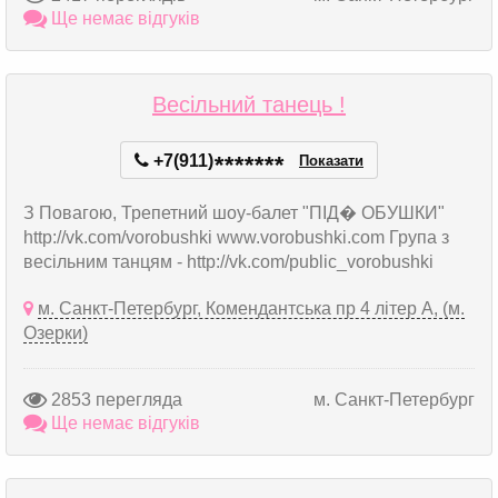
Ще немає відгуків
Весільний танець !
+7(911)
*
*
*
*
*
*
*
Показати
З Повагою, Трепетний шоу-балет "ПІД� ОБУШКИ"
http://vk.com/vorobushki www.vorobushki.com Група з
весільним танцям - http://vk.com/public_vorobushki
м. Санкт-Петербург, Комендантська пр 4 літер А, (м.
Озерки)
2853 перегляда
м. Санкт-Петербург
Ще немає відгуків