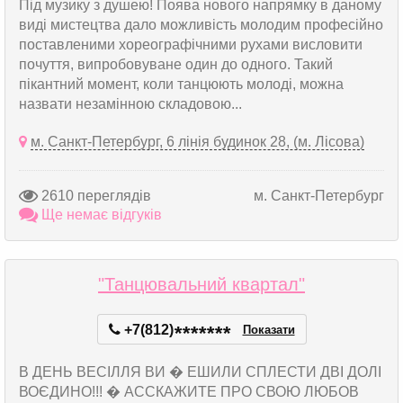
Під музику з душею! Поява нового напрямку в даному
виді мистецтва дало можливість молодим професійно
поставленими хореографічними рухами висловити
почуття, випробовуване один до одного. Такий
пікантний момент, коли танцюють молоді, можна
назвати незамінною складовою...
м. Санкт-Петербург, 6 лінія будинок 28, (м. Лісова)
2610 переглядів
м. Санкт-Петербург
Ще немає відгуків
"Танцювальний квартал"
+7(812)
*
*
*
*
*
*
*
Показати
В ДЕНЬ ВЕСІЛЛЯ ВИ � ЕШИЛИ СПЛЕСТИ ДВІ ДОЛІ
ВОЄДИНО!!! � АССКАЖИТЕ ПРО СВОЮ ЛЮБОВ