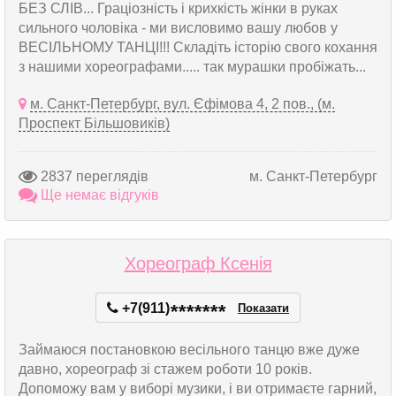
БЕЗ СЛІВ... Граціозність і крихкість жінки в руках
сильного чоловіка - ми висловимо вашу любов у
ВЕСІЛЬНОМУ ТАНЦІ!!! Складіть історію свого кохання
з нашими хореографами..... так мурашки пробіжать...
м. Санкт-Петербург, вул. Єфімова 4, 2 пов., (м.
Проспект Більшовиків)
2837 переглядів
м. Санкт-Петербург
Ще немає відгуків
Хореограф Ксенія
+7(911)
*
*
*
*
*
*
*
Показати
Займаюся постановкою весільного танцю вже дуже
давно, хореограф зі стажем роботи 10 років.
Допоможу вам у виборі музики, і ви отримаєте гарний,