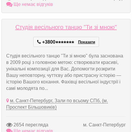
Ще немає відгуків
Студія весільного танцю "Ти зі мною"
+3800
*
*
*
*
*
*
*
Показати
Студія весільного танцю "Ти зі мною" була заснована
в 2009 році з головною метою: створювати красиві,
унікальні композиції для Вас. Допомогти розкрити
Вашу неповторну, чуттєву або пристрасну історію —
історію Вашого кохання. Фахівці весільної індустрії і
самі молодята по...
м. Санкт-Петербург, Зали по всьому СПб, (м.
Проспект Більшовиків)
2654 перегляда
м. Санкт-Петербург
Ще немає відгуків