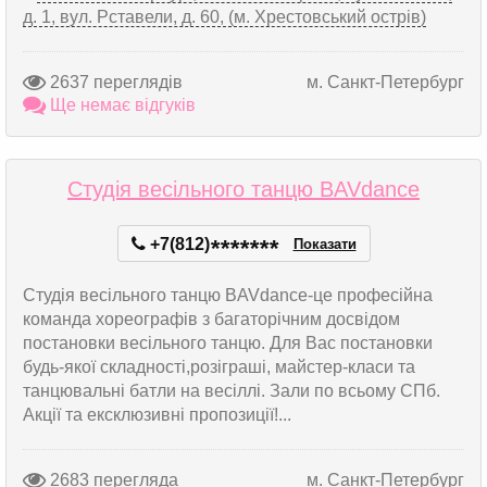
д. 1, вул. Рставели, д. 60, (м. Хрестовський острів)
2637 переглядів
м. Санкт-Петербург
Ще немає відгуків
Студія весільного танцю BAVdance
+7(812)
*
*
*
*
*
*
*
Показати
Студія весільного танцю BAVdance-це професійна
команда хореографів з багаторічним досвідом
постановки весільного танцю. Для Вас постановки
будь-якої складності,розіграші, майстер-класи та
танцювальні батли на весіллі. Зали по всьому СПб.
Акції та ексклюзивні пропозиції!...
2683 перегляда
м. Санкт-Петербург