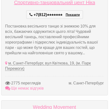
Спортивно-танцювальний цент Ніка
+7(812)
*
*
*
*
*
*
*
Показати
Постановка весільного танцю зі знижкою 10% для
всіх, бажаючих одружитися цього літа! Чудовий
весільний танець, поставлений професійними
хореографами і підкреслює індивідуальність вашої
пари - що може бути краще для ваших гостей, що
прийшли на найголовніше свято у вашому...
м. Санкт-Петербург, вул Квіткова, 19, (м. Парк
Перемоги)
2775 переглядів
м. Санкт-Петербург
Ще немає відгуків
Wedding Movement