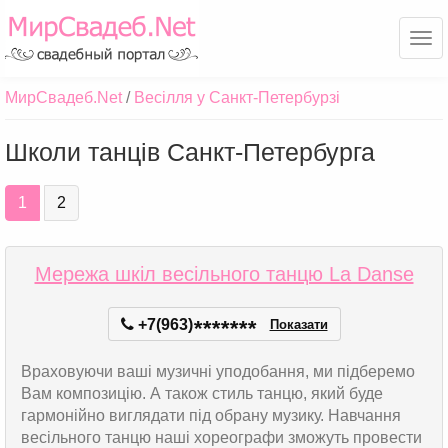
Ме
МирСвадеб.Net
Весілля у Санкт-Петербурзі
Школи танців Санкт-Петербурга
1
2
Мережа шкіл весільного танцю La Danse
+7(963)
*
*
*
*
*
*
*
Показати
Враховуючи ваші музичні уподобання, ми підберемо
Вам композицію. А також стиль танцю, який буде
гармонійно виглядати під обрану музику. Навчання
весільного танцю наші хореографи зможуть провести