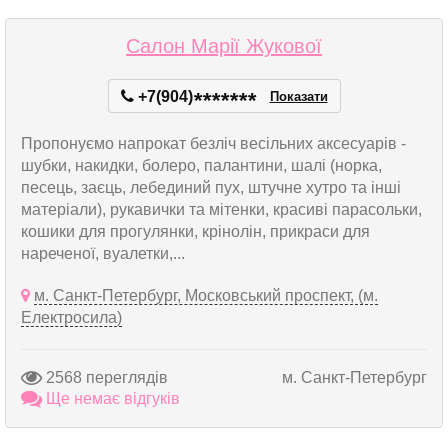
Салон Марії Жукової
+7(904)
*
*
*
*
*
*
*
Показати
Пропонуємо напрокат безліч весільних аксесуарів -
шубки, накидки, болеро, палантини, шалі (норка,
песець, заєць, лебединий пух, штучне хутро та інші
матеріали), рукавички та мітенки, красиві парасольки,
кошики для прогулянки, крінолін, прикраси для
нареченої, вуалетки,...
м. Санкт-Петербург, Московський проспект, (м.
Електросила)
2568 переглядів
м. Санкт-Петербург
Ще немає відгуків