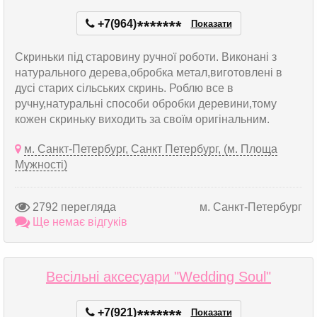
+7(964)
*
*
*
*
*
*
*
Показати
Скриньки під старовину ручної роботи. Виконані з
натурального дерева,обробка метал,виготовлені в
дусі старих сільських скринь. Роблю все в
ручну,натуральні способи обробки деревини,тому
кожен скриньку виходить за своїм оригінальним.
м. Санкт-Петербург, Санкт Петербург, (м. Площа
Мужності)
2792 перегляда
м. Санкт-Петербург
Ще немає відгуків
Весільні аксесуари "Wedding Soul"
+7(921)
*
*
*
*
*
*
*
Показати