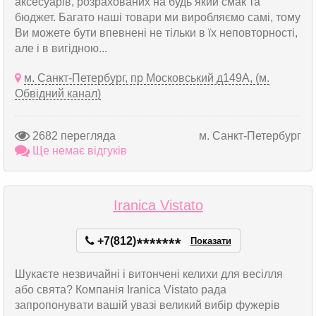
аксесуарів, розрахованих на будь який смак та
бюджет. Багато наші товари ми виробляємо самі, тому
Ви можете бути впевнені не тільки в їх неповторності,
але і в вигідною...
м. Санкт-Петербург, пр Московський д149А, (м.
Обвідний канал)
2682 перегляда
м. Санкт-Петербург
Ще немає відгуків
Iranica Vistato
+7(812)
*
*
*
*
*
*
*
Показати
Шукаєте незвичайні і витончені келихи для весілля
або свята? Компанія Iranica Vistato рада
запропонувати вашій увазі великий вибір фужерів