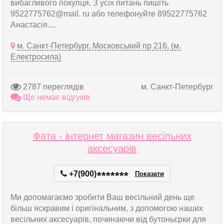
вибагливого покупця. З усіх питань пишіть
9522775762@mail. ru або телефонуйте 89522775762
Анастасія....
м. Санкт-Петербург, Московський пр 216, (м.
Електросила)
2787 переглядів
м. Санкт-Петербург
Ще немає відгуків
Фата - інтернет магазин весільних
аксесуарів
+7(900)
*
*
*
*
*
*
*
Показати
Ми допомагаємо зробити Ваш весільний день ще
більш яскравим і оригінальним, з допомогою наших
весільних аксесуарів, починаючи від бутоньєрки для