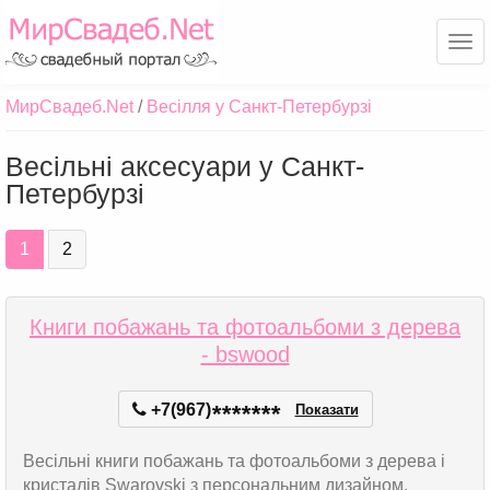
Ме
МирСвадеб.Net
Весілля у Санкт-Петербурзі
Весільні аксесуари у Санкт-
Петербурзі
1
2
Книги побажань та фотоальбоми з дерева
- bswood
+7(967)
*
*
*
*
*
*
*
Показати
Весільні книги побажань та фотоальбоми з дерева і
кристалів Swarovski з персональним дизайном.