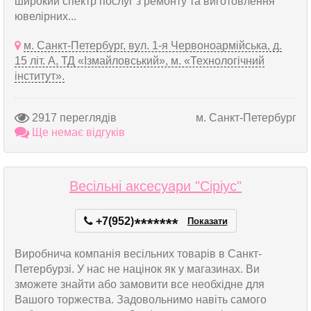
широкий спектр послуг з ремонту та виготовлення
ювелірних...
м. Санкт-Петербург, вул. 1-я Червоноармійська, д.
15 літ. А, ТД «Ізмайловський», м. «Технологічний
інститут».
2917 переглядів
м. Санкт-Петербург
Ще немає відгуків
Весільні аксесуари "Сіріус"
+7(952)
*
*
*
*
*
*
*
Показати
Виробнича компанія весільних товарів в Санкт-
Петербурзі. У нас не націнок як у магазинах. Ви
зможете знайти або замовити все необхідне для
Вашого торжества. Задовольнимо навіть самого