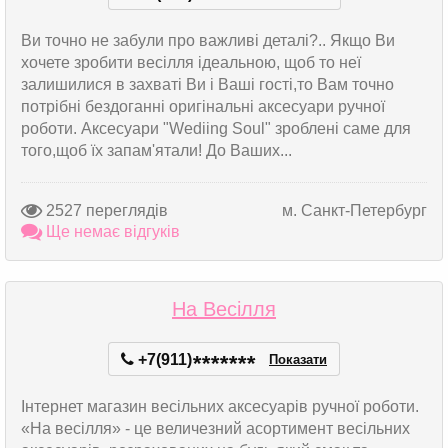
Ви точно не забули про важливі деталі?.. Якщо Ви
хочете зробити весілля ідеальною, щоб то неї
залишилися в захваті Ви і Ваші гості,то Вам точно
потрібні бездоганні оригінальні аксесуари ручної
роботи. Аксесуари "Wediing Soul" зроблені саме для
того,щоб їх запам'ятали! До Ваших...
2527 переглядів
м. Санкт-Петербург
Ще немає відгуків
На Весілля
+7(911)
*
*
*
*
*
*
*
Показати
Інтернет магазин весільних аксесуарів ручної роботи.
«На весілля» - це величезний асортимент весільних