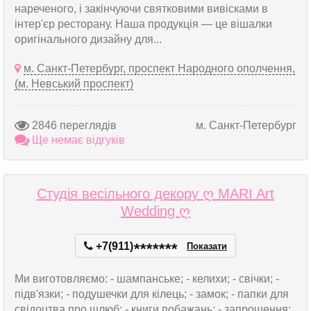
нареченого, і закінчуючи святковими вивісками в
інтер'єр ресторану. Наша продукція — це вішалки
оригінального дизайну для...
м. Санкт-Петербург, проспект Народного ополчення,
(м. Невський проспект)
2846 переглядів
м. Санкт-Петербург
Ще немає відгуків
Студія весільного декору ღ MARI Art
Wedding ღ
+7(911)
*
*
*
*
*
*
*
Показати
Ми виготовляємо: - шампанське; - келихи; - свічки; -
підв'язки; - подушечки для кілець; - замок; - папки для
свідоцтва про шлюб; - книги побажань; - запрошення;