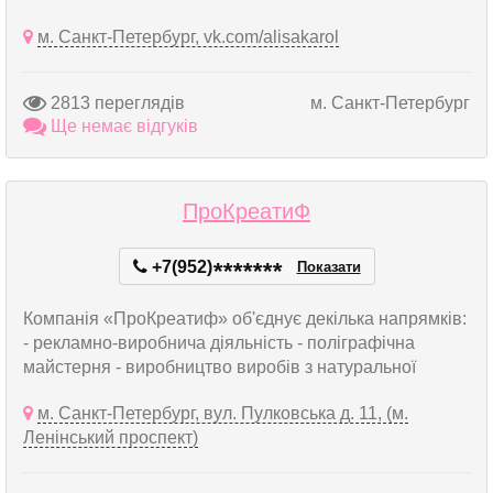
м. Санкт-Петербург, vk.com/alisakarol
2813 переглядів
м. Санкт-Петербург
Ще немає відгуків
ПроКреатиФ
+7(952)
*
*
*
*
*
*
*
Показати
Компанія «ПроКреатиф» об'єднує декілька напрямків:
- рекламно-виробнича діяльність - поліграфічна
майстерня - виробництво виробів з натуральної
м. Санкт-Петербург, вул. Пулковська д. 11, (м.
Ленінський проспект)