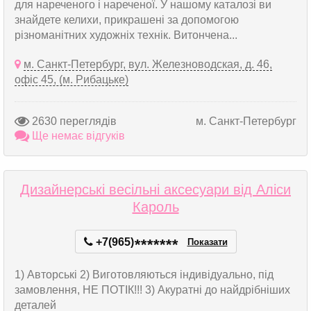
для нареченого і нареченої. У нашому каталозі ви
знайдете келихи, прикрашені за допомогою
різноманітних художніх технік. Витончена...
м. Санкт-Петербург, вул. Железноводская, д. 46,
офіс 45, (м. Рибацьке)
2630 переглядів
м. Санкт-Петербург
Ще немає відгуків
Дизайнерські весільні аксесуари від Аліси
Кароль
+7(965)
*
*
*
*
*
*
*
Показати
1) Авторські 2) Виготовляються індивідуально, під
замовлення, НЕ ПОТІК!!! 3) Акуратні до найдрібніших
деталей