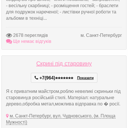
- весільну скарбниці; - розміщення гостей; - браслети
для подружок нареченої; - листівки ручної роботи та
альбоми в техніці...
2678 переглядів
м. Санкт-Петербург
Ще немає відгуків
Скрині під старовину
+7(964)
*
*
*
*
*
*
*
Показати
Я є приватним майстром,роблю невеликі скриньки під
старовину,в російській стилі. Матеріал: натуральне
дерево,обробка метал,можлива відправка по � росії.
м. Санкт-Петербург, вул. Чудновського, (м. Площа
Мужності)