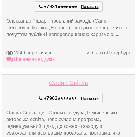
+7931
*
*
*
*
*
*
*
Показати
Олександр Рішар –провідний заходів (Санкт-
Петербург, Москва, Європа) з потужною енергетикою,
почуттям публіки і неперевершеною харизмою. ...
2249 переглядів
м. Санкт-Петербург
Ще немає відгуків
Олена Світла
+7963
*
*
*
*
*
*
*
Показати
Олена Світла це:- Стильна ведуча, Режисерсько -
акторська освіта, нова сучасна програма,
індивідуальний підхід до кожного заходу з
урахуванням всіх ваших побажань, програма, яка