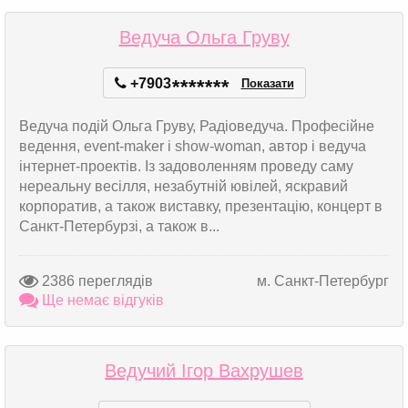
Ведуча Ольга Груву
+7903
*
*
*
*
*
*
*
Показати
Ведуча подій Ольга Груву, Радіоведуча. Професійне
ведення, event-maker і show-woman, автор і ведуча
інтернет-проектів. Із задоволенням проведу саму
нереальну весілля, незабутній ювілей, яскравий
корпоратив, а також виставку, презентацію, концерт в
Санкт-Петербурзі, а також в...
2386 переглядів
м. Санкт-Петербург
Ще немає відгуків
Ведучий Ігор Вахрушев