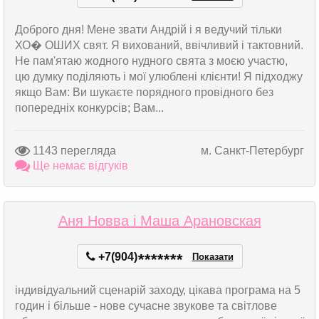
Доброго дня! Мене звати Андрій і я ведучий тільки
ХО� ОШИХ свят. Я вихований, ввічливий і тактовний.
Не пам'ятаю жодного нудного свята з моєю участю,
цю думку поділяють і мої улюблені клієнти! Я підходжу
якщо Вам: Ви шукаєте порядного провідного без
попередніх конкурсів; Вам...
1143 перегляда
м. Санкт-Петербург
Ще немає відгуків
Аня Новва і Маша Арановская
+7(904)
*
*
*
*
*
*
*
Показати
індивідуальний сценарій заходу, цікава програма на 5
годин і більше - нове сучасне звукове та світлове