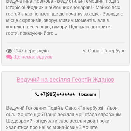
Ведуча Інна Новікова - Веду стильні емоційні події з
історією! Жодних шаблонних сценаріїв! - Майже всіх
гостей знаю по імені ще до початку заходу. - Завжди є
місце сюрпризів, зворушливим моментів, але в
контексті веселощів, гумору. Піднімаю авторитет
гостя, показуючи його...
1147 переглядів
м. Санкт-Петербург
Ще немає відгуків
Ведучий на весілля Георгій Жданов
+7(905)
*
*
*
*
*
*
*
Показати
Ведучий Головних Подій в Санкт-Петербурзі і Льон.
обл. -Хочете щоб Ваше весілля мрії стала справжнім
Шедевром? - згадувати своє весілля довгі роки і
хвалитися про неї всім знайомим? Хочете