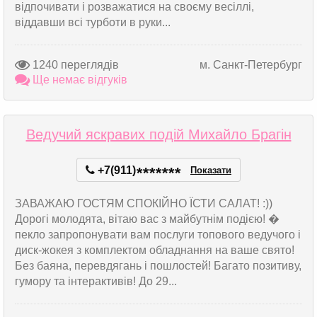
відпочивати і розважатися на своєму весіллі,
віддавши всі турботи в руки...
1240 переглядів
м. Санкт-Петербург
Ще немає відгуків
Ведучий яскравих подій Михайло Брагін
+7(911)
*
*
*
*
*
*
*
Показати
ЗАВАЖАЮ ГОСТЯМ СПОКІЙНО ЇСТИ САЛАТ! :))
Дорогі молодята, вітаю вас з майбутнім подією! �
пекло запропонувати вам послуги топового ведучого і
диск-жокея з комплектом обладнання на ваше свято!
Без баяна, перевдягань і пошлостей! Багато позитиву,
гумору та інтерактивів! До 29...