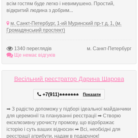
всім гостям буде легко і невимушено. Простий,
відкритий людина з добрим...
м. Санкт-Петербург, 1-ий Муринский пр-т д. 1, (м.
Громадянський проспект)
1340 переглядів
м. Санкт-Петербург
Ще немає відгуків
Весільний реєстратор Дарина Шарова
+7(911)
*
*
*
*
*
*
*
Показати
➡ З радістю допоможу у підборі ідеальної майданчики
для церемонії та плануванні реєстрації ➡ Створю
ексклюзивну урочисту промову, що відображає
історію і суть ваших відносин ➡ Всі, необхідні для
реєстрації атрибути, надам в подарунок!