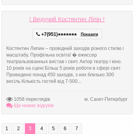
! Ведучий Костянтин Ліпін !
+7(951)
*
*
*
*
*
*
*
Показати
Костянтин Липин – провідний заходів різного стилю і
масштабу. Профільна освіта! � ежиссер
театральзованных вистав і свят. Актор театру і кіно.
10 років на сцені Більш 5 років роботи в сфері свят
Проведено понад 450 заходів, з них близько 300
весіль Кількість гостей від 7-500...
1058 переглядів
м. Санкт-Петербург
Ще немає відгуків
1
2
3
4
5
6
7