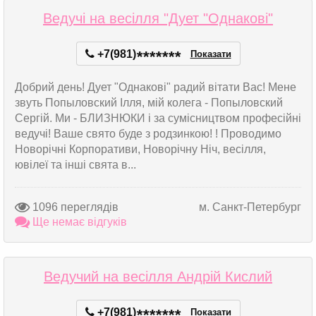
Ведучі на весілля "Дует "Однакові"
+7(981)
*
*
*
*
*
*
*
Показати
Добрий день! Дует "Однакові" радий вітати Вас! Мене
звуть Попыловский Ілля, мій колега - Попыловский
Сергій. Ми - БЛИЗНЮКИ і за сумісництвом професійні
ведучі! Ваше свято буде з родзинкою! ! Проводимо
Новорічні Корпоративи, Новорічну Ніч, весілля,
ювілеї та інші свята в...
1096 переглядів
м. Санкт-Петербург
Ще немає відгуків
Ведучий на весілля Андрій Кислий
+7(981)
*
*
*
*
*
*
*
Показати