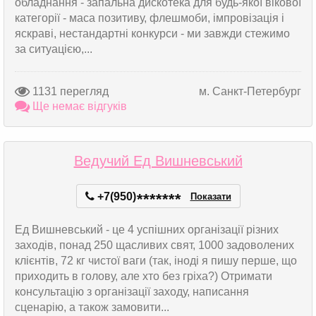
обладнання - запальна дискотека для будь-якої вікової
категорії - маса позитиву, флешмоби, імпровізація і
яскраві, нестандартні конкурси - ми завжди стежимо
за ситуацією,...
1131 перегляд
м. Санкт-Петербург
Ще немає відгуків
Ведучий Ед Вишневський
+7(950)
*
*
*
*
*
*
*
Показати
Ед Вишневський - це 4 успішних організації різних
заходів, понад 250 щасливих свят, 1000 задоволених
клієнтів, 72 кг чистої ваги (так, іноді я пишу перше, що
приходить в голову, але хто без гріха?) Отримати
консультацію з організації заходу, написання
сценарію, а також замовити...