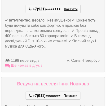
+7(921)
*
*
*
*
*
*
*
Показати
✔ Інтелігентно, весело і невимушено! ✔ Кожен гість
буде почувати себе комфортно, я працюю без
перевдягань і алкогольних конкурсів! ✔ Провів понад
400 весіль, близько 80 корпоративів! ✔ В команді
досвідчений Dj з 10-річним стажем! ✔ Якісний звук і
музика для будь-якого...
1199 переглядів
м. Санкт-Петербург
Ще немає відгуків
Ведуча на весілля Інна Новікова
+7(911)
*
*
*
*
*
*
*
Показати