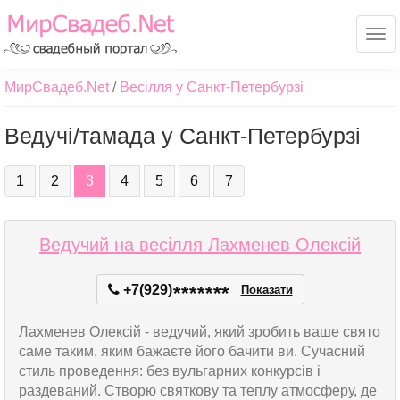
Ме
МирСвадеб.Net
Весілля у Санкт-Петербурзі
Ведучі/тамада у Санкт-Петербурзі
1
2
3
4
5
6
7
Ведучий на весілля Лахменев Олексій
+7(929)
*
*
*
*
*
*
*
Показати
Лахменев Олексій - ведучий, який зробить ваше свято
саме таким, яким бажаєте його бачити ви. Сучасний
стиль проведення: без вульгарних конкурсів і
раздеваний. Створю святкову та теплу атмосферу, де