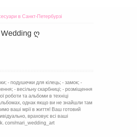
сесуари в Санкт-Петербурзі
t Wedding ღ
ки; - подушечки для кілець; - замок; -
ення; - весільну скарбниці; - розміщення
ої роботи та альбоми в техніці
 альбомах, однак якщо ви не знайшли там
тілимо ваші мрії в життя! Ваш готовий
дивідуально, враховує всі ваші
vk. com/mari_wedding_art