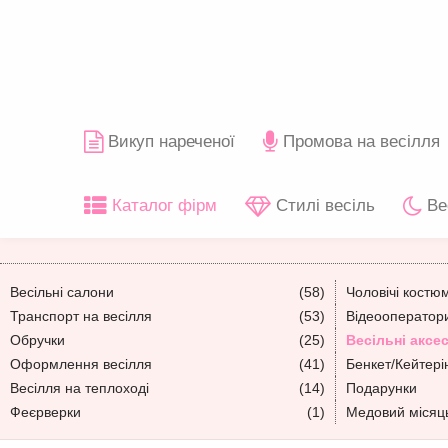
Викуп нареченої
Промова на весілля
Каталог фірм
Стилі весіль
Ве
Весільні салони
(58)
Чоловічі костю
Транспорт на весілля
(53)
Відеооператори
Обручки
(25)
Весільні аксе
Оформлення весілля
(41)
Бенкет/Кейтері
Весілля на теплоході
(14)
Подарунки
Феєрверки
(1)
Медовий місяц