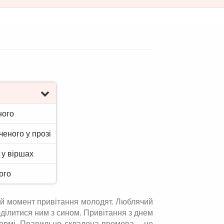
ного
еного у прозі
 у віршах
ого
ий момент привітання молодят. Люблячий
оділитися ним з сином. Привітання з днем
 формі. Правильно складена промова – це