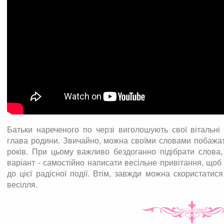
Батьки нареченого по черзі виголошують свої вітальні
глава родини. Звичайно, можна своїми словами побажат
років. При цьому важливо бездоганно підібрати слова,
варіант - самостійно написати весільне привітання, що
до цієї радісної події. Втім, завжди можна скористати
весілля.