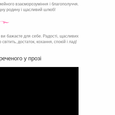
імейного взаєморозуміння і благополуччя.
іцну родину і щасливий шлюб!
ви бажаєте для себе. Радості, щасливих
 світить, достаток, кохання, спокій і лад!
реченого у прозі