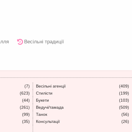
ілля
Весільні традиції
(7)
Весільні агенції
(409)
(623)
Стилісти
(199)
(44)
Букети
(103)
(261)
Ведучі/тамада
(509)
(99)
Танок
(56)
(35)
Консультації
(26)