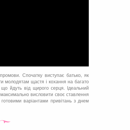
 промови. Спочатку виступає батько, як
и молодятам щастя і кохання на багато
 що йдуть від щирого серця. Ідеальний
б максимально висловити своє ставлення
ся готовими варіантами привітань з днем