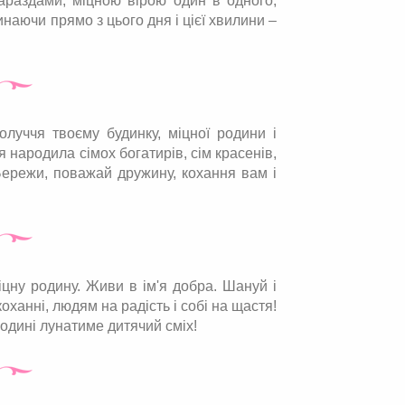
гараздами, міцною вірою один в одного,
наючи прямо з цього дня і цієї хвилини –
получчя твоєму будинку, міцної родини і
 народила сімох богатирів, сім красенів,
Бережи, поважай дружину, кохання вам і
іцну родину. Живи в ім'я добра. Шануй і
оханні, людям на радість і собі на щастя!
родині лунатиме дитячий сміх!