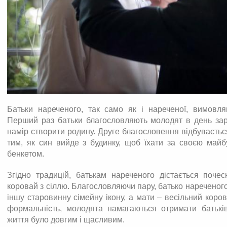
Батьки нареченого, так само як і нареченої, вимовля
Перший раз батьки благословляють молодят в день зар
намір створити родину. Друге благословення відбуваєтьс
тим, як син вийде з будинку, щоб їхати за своєю май
бенкетом.
Згідно традицій, батькам нареченого дістається поч
коровай з сіллю. Благословляючи пару, батько нареченого
іншу старовинну сімейну ікону, а мати – весільний коро
формальність, молодята намагаються отримати батьків
життя було довгим і щасливим.