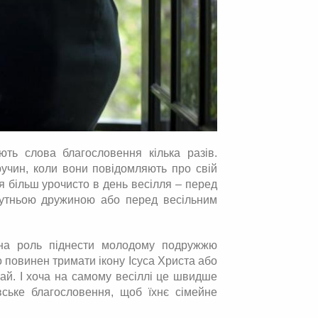
ють слова благословення кілька разів.
учин, коли вони повідомляють про свій
я більш урочисто в день весілля – перед
бутньою дружиною або перед весільним
есна роль піднести молодому подружжю
 повинен тримати ікону Ісуса Христа або
вай. І хоча на самому весіллі це швидше
ське благословення, щоб їхнє сімейне