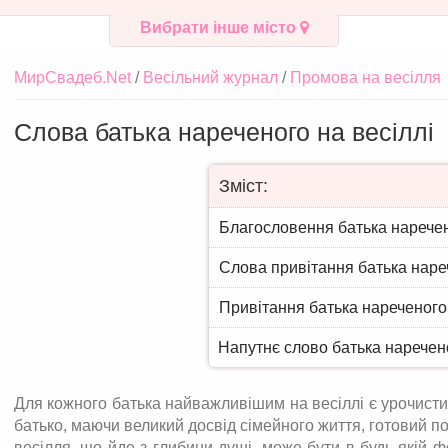
Вибрати інше місто
МирСвадеб.Net
Весільний журнал
Промова на весілля
Слова батька нареченого на весіллі
Зміст:
Благословення батька нарече
Слова привітання батька нареч
Привітання батька нареченого
Напутнє слово батька наречен
Для кожного батька найважливішим на весіллі є урочист
батько, маючи великий досвід сімейного життя, готовий п
весілля, що йде з глибини душі, може бути в будь-якій