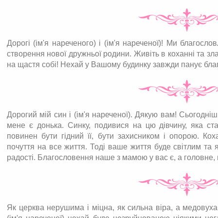
Дорогі (ім'я нареченого) і (ім'я нареченої)! Ми благосл
створення нової дружньої родини. Живіть в коханні та злаг
на щастя собі! Нехай у Вашому будинку завжди панує бла
Дорогий мій син і (ім'я нареченої). Дякую вам! Сьогодні
мене є донька. Синку, подивися на цю дівчину, яка ст
повинен бути гідний її, бути захисником і опорою. Кох
почуття на все життя. Тоді ваше життя буде світлим та 
радості. Благословення наше з мамою у вас є, а головне, 
Як церква нерушима і міцна, як сильна віра, а медовуха 