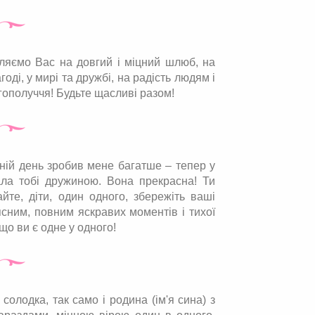
овляємо Вас на довгий і міцний шлюб, на
оді, у мирі та дружбі, на радість людям і
гополуччя! Будьте щасливі разом!
шній день зробив мене багатше – тепер у
ала тобі дружиною. Вона прекрасна! Ти
айте, діти, один одного, збережіть ваші
ясним, повним яскравих моментів і тихої
що ви є одне у одного!
солодка, так само і родина (ім'я сина) з