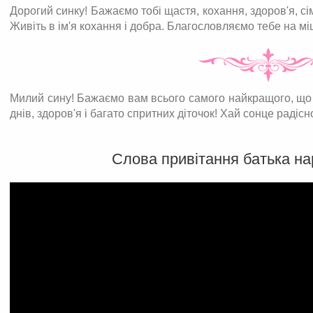
Дорогий синку! Бажаємо тобі щастя, кохання, здоров'я, с
Живіть в ім'я кохання і добра. Благословляємо тебе на м
Милий сину! Бажаємо вам всього самого найкращого, що 
днів, здоров'я і багато спритних діточок! Хай сонце радісно
Слова привітання батька на