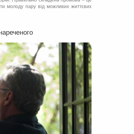
регти молоду пару від можливих життєвих
нареченого