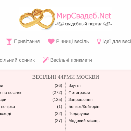
Привітання
Річниці весіль
Ідеї для вес
сільний сонник
Весільні прикмети
ВЕСІЛЬНІ ФІРМИ МОСКВИ
ми
(26)
Взуття
 на весілля
(272)
Фотографи
уари
(125)
Запрошення
 вечірки
(1)
Бенкет/Кейтерінг
лоході
(22)
Подарунки
(27)
Медовий місяць