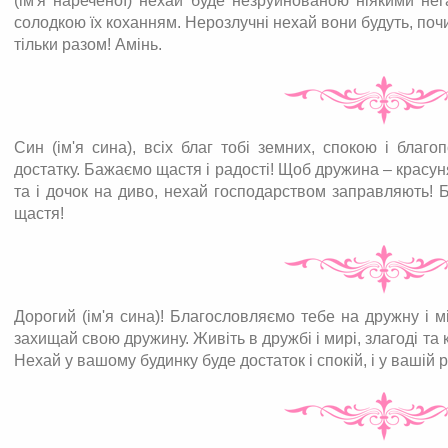
(ім'я нареченої) нехай буде незруйнованою ніякими не
солодкою їх коханням. Нерозлучні нехай вони будуть, почи
тільки разом! Амінь.
Син (ім'я сина), всіх благ тобі земних, спокою і благо
достатку. Бажаємо щастя і радості! Щоб дружина – красуня
та і дочок на диво, нехай господарством заправляють! 
щастя!
Дорогий (ім'я сина)! Благословляємо тебе на дружну і м
захищай свою дружину. Живіть в дружбі і мирі, злагоді та к
Нехай у вашому будинку буде достаток і спокій, і у вашій 