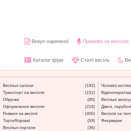
Викуп нареченої
Промова на весілля
Каталог фірм
Стилі весіль
Ве
Весільні салони
(192)
Чоловічі костю
Транспорт на весілля
(131)
Відеооператори
Обручки
(80)
Весільні аксес
Оформлення весілля
(218)
Дівочі, парубочі
Розваги на весіллі
(405)
Весілля на теп
Торти/Короваї
(59)
Феєрверки
Весільні портали
(36)