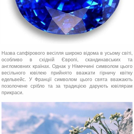
Назва сапфірового весілля широко відома в усьому світі,
особливо в східній Європі, скандинавських та
англомовних країнах. Однак у Німеччині символом цього
весільного ювілею прийнято вважати гірничу квітку
едельвейс. У Франції символом цього свята вважають
позолочене срібло та за традицією дарують ювілярам
прикраси.