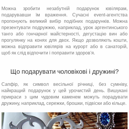
Можна зробити незабутній подарунок ювілярам,
подарувавши їм враження. Сучасні event-агентства
пропонують великий вибір подібних подарунків. Можна
презентувати подружжю, наприклад, урок аргентинського
танго або гончарної майстерності, дегустацію вин або
прогулянку на конях для двох. Якщо дозволяють кошти,
можна відправити ювілярів на курорт або в санаторій,
щоб як слід відпочити і поправити здоров'я.
Що подарувати чоловікові і дружині?
Сапфір, як символ весільної річниці, без сумніву,
найкращий подарунок у цей урочистий день. Вишукані
прикраси з цим чудовим каменем можуть порадувати
дружину, наприклад, сережки, брошки, підвіски або кільце.