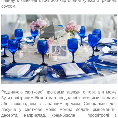
підійдуть запечені овочі або картопляні кульки з грибним
соусом.
Родзинкою святкової програми завжди є торт, він може
бути повітряним бісквітом в поєднанні з лісовими ягодами
або шоколадним з заварним кремом. Спеціально для
ласунів у святкове меню можна додати різноманітні
десерти, наприклад, крем-брюле і профітролі з