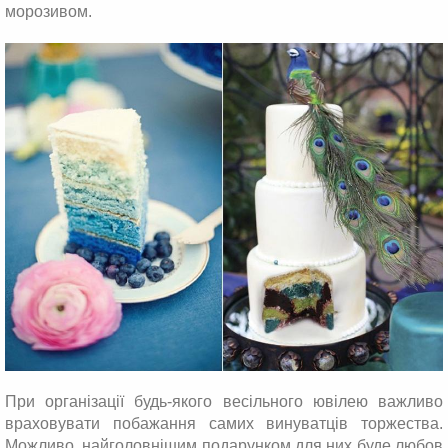
морозивом.
При організації будь-якого весільного ювілею важливо
враховувати побажання самих винуватців торжества.
Можливо, найголовнішим подарунком для них буде любов