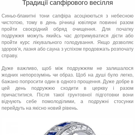
Традиції сапфірового весілля
Синьо-блакитні тони сапфіра асоціюються з небесною
чистотою, тому в день річниці ювіляри повинні разом
пройти своєрідний обряд очищення. Для початку
подружжя можуть якийсь час дотримуватися дієти або
пройти курс лікувального голодування. Якщо дозволяє
здоров'я, лазня або сауна з успіхом продовжать розпочату
справу.
Дуже важливо, щоб між подружжям не залишалося
жодних непорозумінь чи образ. Щоб на душі було легко,
бажано попросити один в одного прощення. Дуже добре в
цей день подружжю сходити в церкву і разом
причаститися. Після такої грунтовної підготовки вони
відчують себе помолоділими, а подружні стосунки
перейдуть на якісно новий рівень.