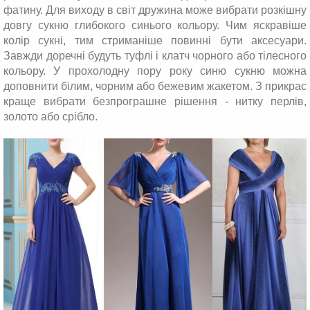
фатину. Для виходу в світ дружина може вибрати розкішну
довгу сукню глибокого синього кольору. Чим яскравіше
колір сукні, тим стриманіше повинні бути аксесуари.
Завжди доречні будуть туфлі і клатч чорного або тілесного
кольору. У прохолодну пору року синю сукню можна
доповнити білим, чорним або бежевим жакетом. З прикрас
краще вибрати безпрограшне рішення - нитку перлів,
золото або срібло.