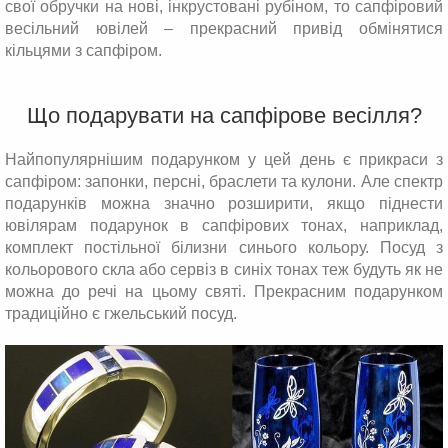
свої обручки на нові, інкрустовані рубіном, то сапфіровий
весільний ювілей – прекрасний привід обмінятися
кільцями з сапфіром.
Що подарувати на сапфірове весілля?
Найпопулярнішим подарунком у цей день є прикраси з
сапфіром: запонки, персні, браслети та кулони. Але спектр
подарунків можна значно розширити, якщо піднести
ювілярам подарунок в сапфірових тонах, наприклад,
комплект постільної білизни синього кольору. Посуд з
кольорового скла або сервіз в синіх тонах теж будуть як не
можна до речі на цьому святі. Прекрасним подарунком
традиційно є гжельський посуд.