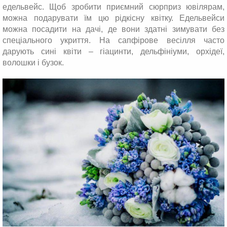
едельвейс. Щоб зробити приємний сюрприз ювілярам,
можна подарувати їм цю рідкісну квітку. Едельвейси
можна посадити на дачі, де вони здатні зимувати без
спеціального укриття. На сапфірове весілля часто
дарують сині квіти – гіацинти, дельфініуми, орхідеї,
волошки і бузок.