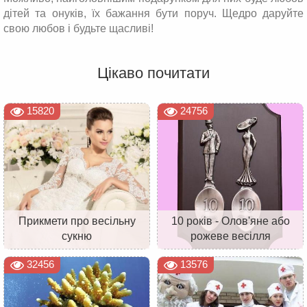
дітей та онуків, їх бажання бути поруч. Щедро даруйте
свою любов і будьте щасливі!
Цікаво почитати
15820
24756
Прикмети про весільну
10 років - Олов'яне або
сукню
рожеве весілля
32456
13576