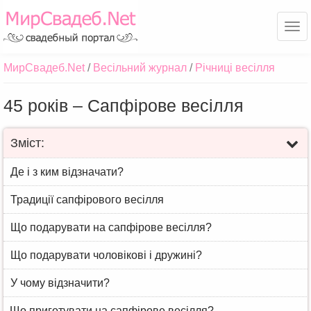
Ме
МирСвадеб.Net
Весільний журнал
Річниці весілля
45 років – Сапфірове весілля
Зміст:
Де і з ким відзначати?
Традиції сапфірового весілля
Що подарувати на сапфірове весілля?
Що подарувати чоловікові і дружині?
У чому відзначити?
Що приготувати на сапфірове весілля?