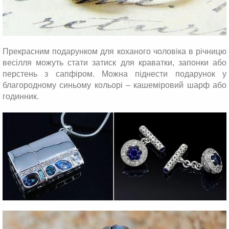
Прекрасним подарунком для коханого чоловіка в річницю
весілля можуть стати затиск для краватки, запонки або
перстень з сапфіром. Можна піднести подарунок у
благородному синьому кольорі – кашеміровий шарф або
годинник.