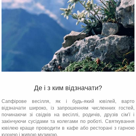
Де і з ким відзначати?
Сапфірове весілля, як і будь-який ювілей, варто
відзначати широко, із запрошенням численних гостей,
починаючи зі свідків на весіллі, родичів, друзів сім'ї і
закінчуючи сусідами та колегами по роботі. Святкування
ювілею краще проводити в кафе або ресторані з гарною
кухнею і живою музикою.