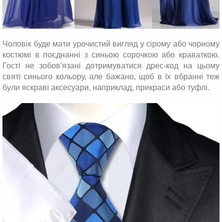
Чоловік буде мати урочистий вигляд у сірому або чорному
костюмі в поєднанні з синьою сорочкою або краваткою.
Гості не зобов'язані дотримуватися дрес-код на цьому
святі синього кольору, але бажано, щоб в їх вбранні теж
були яскраві аксесуари, наприклад, прикраси або туфлі.