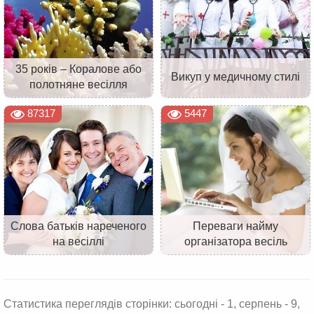
35 років – Коралове або
Викуп у медичному стилі
полотняне весілля
87317
5447
Слова батьків нареченого
Переваги найму
на весіллі
організатора весіль
Статистика переглядів сторінки: сьогодні - 1, серпень - 9,