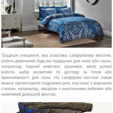
Традиція очищення, яка властива сапфіровому весіллю,
робить доречними будь-які подарунки для лазні або сауни,
наприклад, парний комплект рушників, мило ручної
роботи, набір косметики по догляду за тілом або
приналежності для лазні. На сапфірове весілля також
можна презентувати подружжю речі, пов'язані з морською
стихією, наприклад, акваріум з екзотичними рибками або
невеликий домашній фонтан.