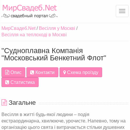
Ме
МирСвадеб.Net
Весілля у Москві
Весілля на теплоході в Москві
"Судноплавна Компанія
"Московський Бенкетний Флот"
Опис
Контакти
Схема проїзду
Статистика
Загальне
Весілля в житті будь-якої людини – подія
екстраординарна, хвилююче, урочисте. Напевно, тому на
організацію цього свята і витрачається стільки душевних