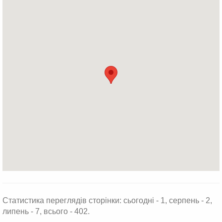
Статистика переглядів сторінки: сьогодні - 1, серпень - 2,
липень - 7, всього - 402.