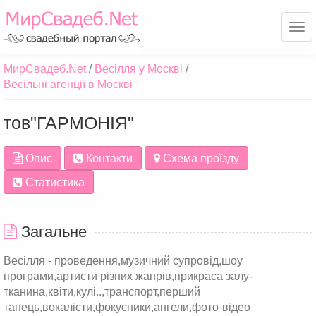
Ме
МирСвадеб.Net
Весілля у Москві
Весільні агенції в Москві
тов"ГАРМОНІЯ"
Опис
Контакти
Схема проїзду
Статистика
Загальне
Весілля - проведення,музичний супровід,шоу
програми,артисти різних жанрів,прикраса залу-
тканина,квіти,кулі..,транспорт,перший
танець,вокалісти,фокусники,ангели,фото-відео