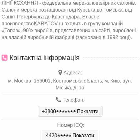
ЛІНІЇ КОХАННЯ - федеральна мережа ювелірних салонів.
Салони мережі розташовані від Курська до Томська, від
Санкт-Петербурга до Краснодара. Власне
производствоKARATOV.ru входить в групу компаній
«Топаз». 90% виробів, представлених на сайті, вироблені
на власній виробничій фабриці (заснована в 1992 році).
Контактна інформація
Адреса:
м. Москва, 156001, Костромська область, м. Київ, вул.
Міська, д. 1а
Телефон:
+3800
*
*
*
*
*
*
*
Показати
Номер ICQ:
4420
*
*
*
*
*
Показати