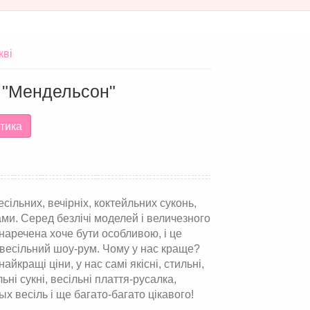
кві
и "Мендельсон"
тика
ільних, вечірніх, коктейльних суконь,
ами. Серед безлічі моделей і величезного
наречена хоче бути особливою, і це
весільний шоу-рум. Чому у нас краще?
йкращі ціни, у нас самі якісні, стильні,
льні сукні, весільні плаття-русалка,
ых весіль і ще багато-багато цікавого!