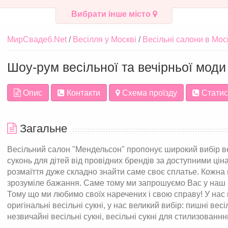
Вибрати інше місто
МирСвадеб.Net
Весілля у Москві
Весільні салони в Мос
Шоу-рум весільної та вечірньої мод
Опис
Контакти
Схема проїзду
Статис
Загальне
Весільний салон "Мендельсон" пропонує широкий вибір вес
суконь для дітей від провідних брендів за доступними цін
розмаїття дуже складно знайти саме своє сплатье. Кожна 
зрозуміле бажання. Саме тому ми запрошуємо Вас у наш 
Тому що ми любимо своїх наречених і свою справу! У нас на
оригінальні весільні сукні, у нас великий вибір: пишні весі
незвичайні весільні сукні, весільні сукні для стилизованнн