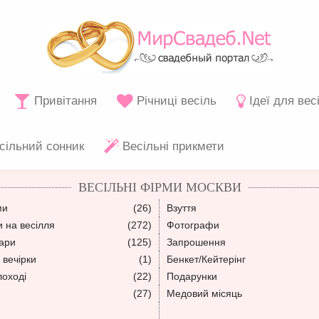
Привітання
Річниці весіль
Ідеї для вес
сільний сонник
Весільні прикмети
ВЕСІЛЬНІ ФІРМИ МОСКВИ
ми
(26)
Взуття
 на весілля
(272)
Фотографи
уари
(125)
Запрошення
 вечірки
(1)
Бенкет/Кейтерінг
лоході
(22)
Подарунки
(27)
Медовий місяць