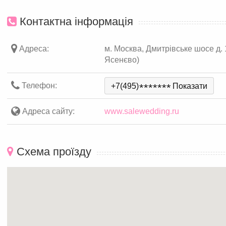
Контактна інформація
Адреса:
м. Москва, Дмитрівське шосе д. 
Ясенєво)
Телефон:
+7(495)
*
*
*
*
*
*
*
Показати
Адреса сайту:
www.salewedding.ru
Схема проїзду