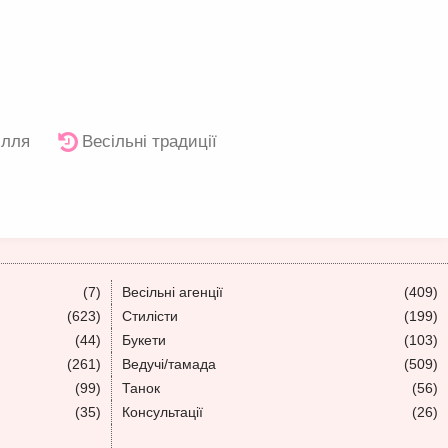
ілля
Весільні традиції
(7)
Весільні агенції
(409)
(623)
Стилісти
(199)
(44)
Букети
(103)
(261)
Ведучі/тамада
(509)
(99)
Танок
(56)
(35)
Консультації
(26)