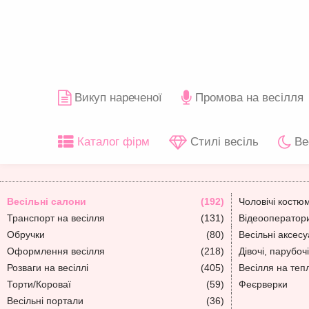
Викуп нареченої
Промова на весілля
Каталог фірм
Стилі весіль
Ве
Весільні салони
(192)
Чоловічі костю
Транспорт на весілля
(131)
Відеооператори
Обручки
(80)
Весільні аксес
Оформлення весілля
(218)
Дівочі, парубочі
Розваги на весіллі
(405)
Весілля на теп
Торти/Короваї
(59)
Феєрверки
Весільні портали
(36)