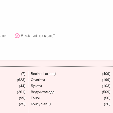
ілля
Весільні традиції
(7)
Весільні агенції
(409)
(623)
Стилісти
(199)
(44)
Букети
(103)
(261)
Ведучі/тамада
(509)
(99)
Танок
(56)
(35)
Консультації
(26)