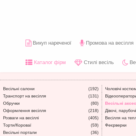
Викуп нареченої
Промова на весілля
Каталог фірм
Стилі весіль
Ве
Весільні салони
(192)
Чоловічі костю
Транспорт на весілля
(131)
Відеооператори
Обручки
(80)
Весільні аксе
Оформлення весілля
(218)
Дівочі, парубочі
Розваги на весіллі
(405)
Весілля на теп
Торти/Короваї
(59)
Феєрверки
Весільні портали
(36)