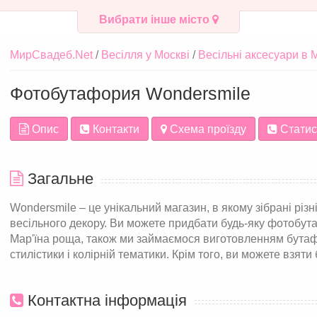
Вибрати інше місто
МирСвадеб.Net
Весілля у Москві
Весільні аксесуари в 
Фотобутафория Wondersmile
Опис
Контакти
Схема проїзду
Статис
Загальне
Wondersmile – це унікальний магазин, в якому зібрані різн
весільного декору. Ви можете придбати будь-яку фотобута
Мар'їна роща, також ми займаємося виготовленням бутаф
стилістики і колірній тематики. Крім того, ви можете взяти
Контактна інформація