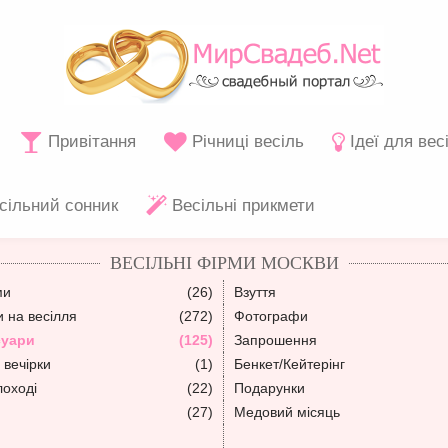
Привітання
Річниці весіль
Ідеї для вес
сільний сонник
Весільні прикмети
ВЕСІЛЬНІ ФІРМИ МОСКВИ
ми
(26)
Взуття
 на весілля
(272)
Фотографи
суари
(125)
Запрошення
 вечірки
(1)
Бенкет/Кейтерінг
лоході
(22)
Подарунки
(27)
Медовий місяць