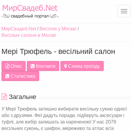
Ме
МирСвадеб.Net
Весілля у Москві
Весільні салони в Москві
Мері Трюфель - весільний салон
Опис
Контакти
Схема проїзду
Статистика
Загальне
У Мері Трюфель затишно вибирати весільну сукню однієї
або з друзями. Феї дадуть поради, підберуть аксесуари і
туфлі, але вибір залишать за нареченою! У нас 2079
весільних суконь, є шифон, мереживо та атлас всіх