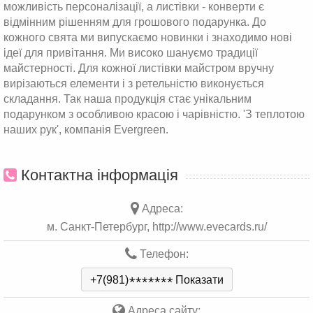
можливість персоналізації, а листівки - конверти є
відмінним рішенням для грошового подарунка. До
кожного свята ми випускаємо новинки і знаходимо нові
ідеї для привітання. Ми високо шануємо традиції
майстерності. Для кожної листівки майстром вручну
вирізаються елементи і з ретельністю виконується
складання. Так наша продукція стає унікальним
подарунком з особливою красою і чарівністю. 'З теплотою
наших рук', компанія Evergreen.
Контактна інформація
Адреса:
м. Санкт-Петербург, http://www.evecards.ru/
Телефон:
+7(981)
*
*
*
*
*
*
*
Показати
Адреса сайту: