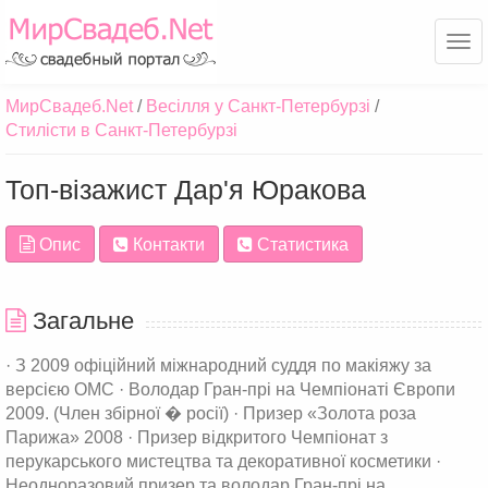
Ме
МирСвадеб.Net
Весілля у Санкт-Петербурзі
Стилісти в Санкт-Петербурзі
Топ-візажист Дар'я Юракова
Опис
Контакти
Статистика
Загальне
· З 2009 офіційний міжнародний суддя по макіяжу за
версією OMC · Володар Гран-прі на Чемпіонаті Європи
2009. (Член збірної � росії) · Призер «Золота роза
Парижа» 2008 · Призер відкритого Чемпіонат з
перукарського мистецтва та декоративної косметики ·
Неодноразовий призер та володар Гран-прі на