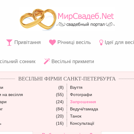
Привітання
Річниці весіль
Ідеї для вес
сільний сонник
Весільні прикмети
ВЕСІЛЬНІ ФІРМИ САНКТ-ПЕТЕРБУРГА
ми
(8)
Взуття
 на весілля
(55)
Фотографи
уари
(24)
Запрошення
нг
(84)
Ведучі/тамада
(20)
Танок
ь
(16)
Консультації