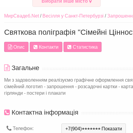
Вибрати інше місто
МирСвадеб.Net
Весілля у Санкт-Петербурзі
Запрошення
Святкова поліграфія "Сімейні Ціннос
Опис
Контакти
Статистика
Загальне
Ми з задоволенням реалізуємо графічне оформлення свята:
сімейний логотип - запрошення - розсадочні картки - карта с
гірлянди - постери і плакати
Контактна інформація
Телефон:
+7(904)
*
*
*
*
*
*
*
Показати