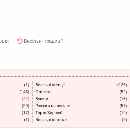
ілля
Весільні традиції
(1)
Весільні агенції
(126)
(145)
Стилісти
(52)
(22)
Букети
(16)
(99)
Розваги на весіллі
(57)
(17)
Торти/Короваї
(12)
(1)
Весільні портали
(9)