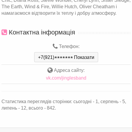
Chic, Diana Ross, Stevie Wonder, Cheryl Lynn, Sister Sledge,
The Earth, Wind & Fire, Willie Hutch, Oliver Cheatham і
намагаємося відтворити їх теплу і добру атмосферу.
Контактна інформація
Телефон:
+7(921)
*
*
*
*
*
*
*
Показати
Адреса сайту:
vk.com/jinglesband
Статистика переглядів сторінки: сьогодні - 1, серпень - 5,
липень - 12, всього - 842.