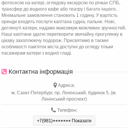
фотосесію на катері, оглядову екскурсію по річках СПБ,
трансфер до водного кафе або театру і багато іншого.
Мінімальне замовлення становить 1 годину. У вартість
оренди входять послуги капітана судна, пальне. Нові,
доглянуті катери, надамо максимум можливих зручностей.
Наші капітани здатні перетворити звичайну прогулянку в
цікаву захоплюючу подорож. Присвятимо в таємні
особливості пам'яток міста доступні до огляду тільки
пасажирам катери з водної гладі.
Контактна інформація
Адреса:
м. Санкт-Петербург, пр. Ленінський, будинок 5, (м.
Ленінський проспект)
Телефон:
+7(981)
*
*
*
*
*
*
*
Показати