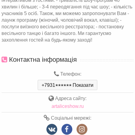
інтерактивом з гостями. - тривалість шоу-програм 40
хвилин і більше; - 3-4 переодягання під час шоу; - кількість
учасників 5 осіб. Також, ми можемо запропонувати Вам -
лаунж програму (жіночий, чоловічий вокал, клавіші); -
послуги виїзного весільного реєстратора; - постановку
весільного танцю і багато іншого. Ми гарантуємо
захоплення гостей на будь-якому заході!
Контактна інформація
Телефон:
+7931
*
*
*
*
*
*
Показати
Адреса сайту:
artaliceshow.ru
Соціальні мережі: