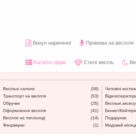
Викуп нареченої
Промова на весілля
Каталог фірм
Стилі весіль
Ве
Весільні салони
(58)
Чоловічі костю
Транспорт на весілля
(53)
Відеооператори
Обручки
(25)
Весільні аксес
Оформлення весілля
(41)
Бенкет/Кейтері
Весілля на теплоході
(14)
Подарунки
Феєрверки
(1)
Медовий місяц