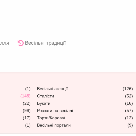
ілля
Весільні традиції
(1)
Весільні агенції
(126)
(145)
Стилісти
(52)
(22)
Букети
(16)
(99)
Розваги на весіллі
(57)
(17)
Торти/Короваї
(12)
(1)
Весільні портали
(9)