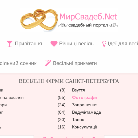
Привітання
Річниці весіль
Ідеї для вес
сільний сонник
Весільні прикмети
ВЕСІЛЬНІ ФІРМИ САНКТ-ПЕТЕРБУРГА
ми
(8)
Взуття
 на весілля
(55)
Фотографи
уари
(24)
Запрошення
нг
(84)
Ведучі/тамада
(20)
Танок
ь
(16)
Консультації