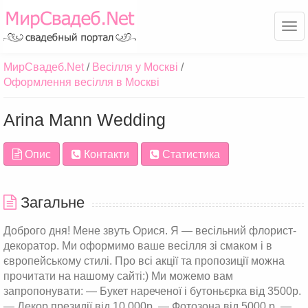
Ме
МирСвадеб.Net
Весілля у Москві
Оформлення весілля в Москві
Arina Mann Wedding
Опис
Контакти
Статистика
Загальне
Доброго дня! Мене звуть Орися. Я — весільний флорист-
декоратор. Ми оформимо ваше весілля зі смаком і в
європейському стилі. Про всі акції та пропозиції можна
прочитати на нашому сайті:) Ми можемо вам
запропонувати: — Букет нареченої і бутоньєрка від 3500р.
— Декор президії від 10 000р. — Фотозона від 5000 р. —