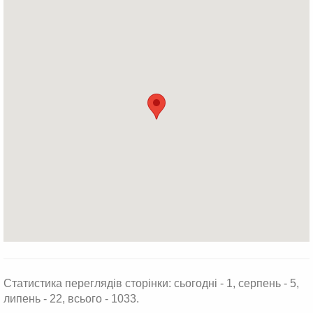
Статистика переглядів сторінки: сьогодні - 1, серпень - 5,
липень - 22, всього - 1033.