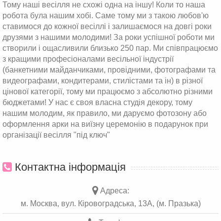
Тому наші весілля не схожі одна на іншу! Коли то наша
робота була нашим хобі. Саме тому ми з такою любов'ю
ставимося до кожної весіллі і залишаємося на довгі роки
друзями з нашими молодими! За роки успішної роботи ми
створили і ощасливили близько 250 пар. Ми співпрацюємо
з кращими професіоналами весільної індустрії
(банкетними майданчиками, провідними, фотографами та
видеографами, кондитерами, стилістами та ін) в різної
цінової категорії, тому ми працюємо з абсолютно різними
бюджетами! У нас є своя власна студія декору, тому
нашим молодим, як правило, ми даруємо фотозону або
оформлення арки на виїзну церемонію в подарунок при
організації весілля "під ключ"
Контактна інформація
Адреса:
м. Москва, вул. Кіровоградська, 13А, (м. Празька)