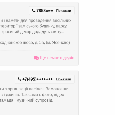
7858
*
*
*
Показати
ни і намети для проведення весільних
території заміського будинку, парку,
 красивий декор додадуть святу...
ходненское шосе, д. 5а, (м. Ясенєво)
Ще немає відгуків
+7(495)
*
*
*
*
*
*
*
Показати
и з організації весілля. Замовлення
в і джипів. Так само є фото, відео
тамада і музичний супровід,