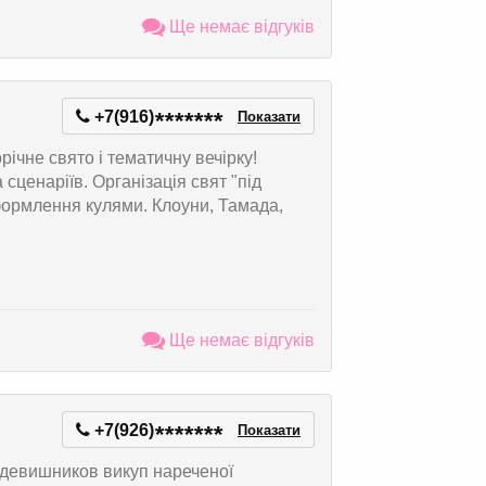
Ще немає відгуків
+7(916)
*
*
*
*
*
*
*
Показати
ічне свято і тематичну вечірку!
сценаріїв. Організація свят "під
оформлення кулями. Клоуни, Тамада,
Ще немає відгуків
+7(926)
*
*
*
*
*
*
*
Показати
та девишников викуп нареченої