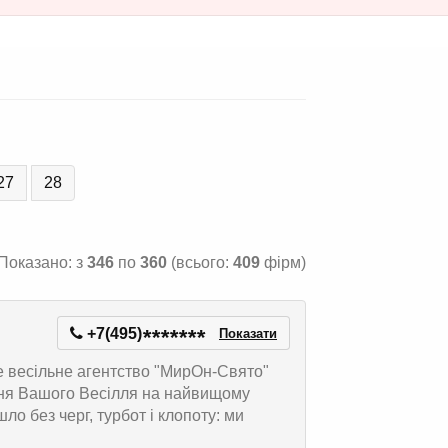
27
28
Показано: з
346
по
360
(всього:
409
фірм)
+7(495)
*
*
*
*
*
*
*
Показати
е весільне агентство "МирОн-Свято"
ення Вашого Весілля на найвищому
ло без черг, турбот і клопоту: ми