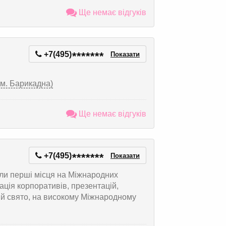
Ще немає відгуків
+7(495)
*
*
*
*
*
*
*
Показати
(м. Барикадна)
Ще немає відгуків
+7(495)
*
*
*
*
*
*
*
Показати
мали перші місця на Міжнародних
ація корпоративів, презентацій,
ий свято, на високому Міжнародному