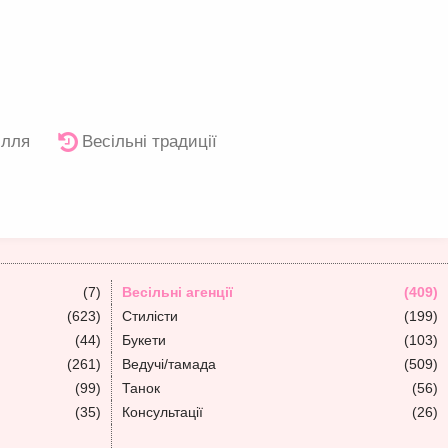
ілля
Весільні традиції
(7)
Весільні агенції
(409)
(623)
Стилісти
(199)
(44)
Букети
(103)
(261)
Ведучі/тамада
(509)
(99)
Танок
(56)
(35)
Консультації
(26)