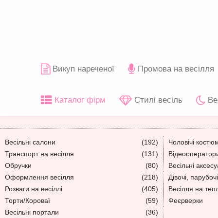
Викуп нареченої
Промова на весілля
Каталог фірм
Стилі весіль
Ве
Весільні салони
(192)
Чоловічі костю
Транспорт на весілля
(131)
Відеооператори
Обручки
(80)
Весільні аксес
Оформлення весілля
(218)
Дівочі, парубочі
Розваги на весіллі
(405)
Весілля на теп
Торти/Короваї
(59)
Феєрверки
Весільні портали
(36)