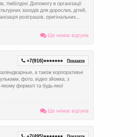
, тімбілдінг. Допомогу в організації
ультурних заходів для дорослих, дітей,
зація розіграшів, оригінальних...
Ще немає відгуків
+7(916)
*
*
*
*
*
*
*
Показати
 календварные, а також корпоративні
ульками, фото, відео зйомка, з
якому форматі та будь-якої
Ще немає відгуків
+7(495)
Показати