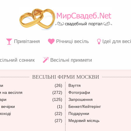
Привітання
Річниці весіль
Ідеї для вес
сільний сонник
Весільні прикмети
ВЕСІЛЬНІ ФІРМИ МОСКВИ
ми
(26)
Взуття
 на весілля
(272)
Фотографи
уари
(125)
Запрошення
 вечірки
(1)
Бенкет/Кейтерінг
лоході
(22)
Подарунки
(27)
Медовий місяць