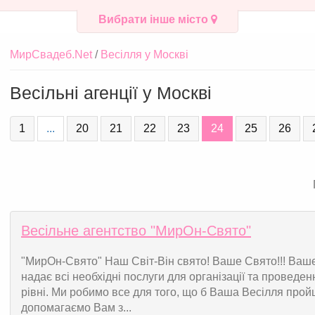
Вибрати інше місто
МирСвадеб.Net
Весілля у Москві
Весільні агенції у Москві
1
...
20
21
22
23
24
25
26
Весільне агентство "МирОн-Свято"
"МирОн-Свято" Наш Світ-Він свято! Ваше Свято!!! Ваш
надає всі необхідні послуги для організації та провед
рівні. Ми робимо все для того, що б Ваша Весілля пройш
допомагаємо Вам з...