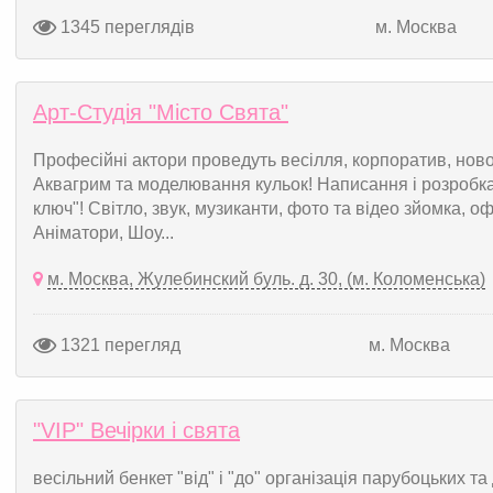
1345 переглядів
м. Москва
Арт-Студія "Місто Свята"
Професійні актори проведуть весілля, корпоратив, новор
Аквагрим та моделювання кульок! Написання і розробка 
ключ"! Світло, звук, музиканти, фото та відео зйомка, 
Аніматори, Шоу...
м. Москва, Жулебинский буль. д. 30, (м. Коломенська)
1321 перегляд
м. Москва
"VIP" Вечірки і свята
весільний бенкет "від" і "до" організація парубоцьких 