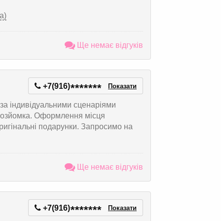
а)
Ще немає відгуків
+7(916)
*
*
*
*
*
*
*
Показати
ля за індивідуальними сценаріями
деозйомка. Оформлення місця
оригінальні подарунки. Запросимо на
Ще немає відгуків
+7(916)
*
*
*
*
*
*
*
Показати