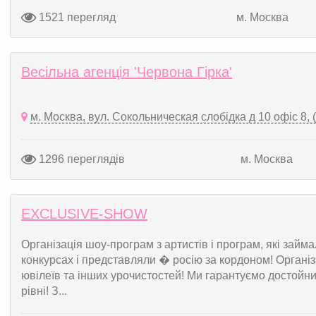
1521 перегляд
м. Москва
Весільна агенція 'Червона Гірка'
м. Москва, вул. Сокольническая слобідка д 10 офіс 8, 
1296 переглядів
м. Москва
EXCLUSIVE-SHOW
Організація шоу-програм з артистів і програм, які зай
конкурсах і представляли � росію за кордоном! Організ
ювілеїв та інших урочистостей! Ми гарантуємо достойн
рівні! З...