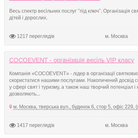
Весь спектр весільних послуг "під ключ". Організація с
дітей і дорослих.
1217 переглядів
м. Москва
COCOEVENT - організація весіль VIP класу
Компанія «COCOEVENT» - лідер в організації святкових
скористатися нашими послугами. Накопичений досвід 
у сфері свят і туризму, а також наш творчий потенціал і 
дозволяють...
м. Москва, тверська вул., будинок 6, стор 5, офіс 229, 
1417 переглядів
м. Москва