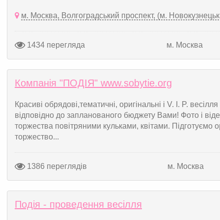
м. Москва, Волгоградський проспект, (м. Новокузнецьк
1434 перегляда
м. Москва
Компанія "ПОДІЯ" www.sobytie.org
Красиві обрядові,тематичні, оригінальні і V. I. P. весіл
відповідно до запланованого бюджету Вами! Фото і ві
торжества повітряними кульками, квітами. Підготуємо 
торжество...
1386 переглядів
м. Москва
Подія - проведення весілля