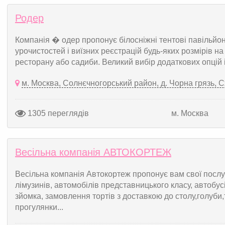
Родер
Компанія � одер пропонує білосніжні тентові павільйо
урочистостей і виїзних реєстрацій будь-яких розмірів на 
ресторану або садиби. Великий вибір додаткових опцій і
м. Москва, Солнєчногорський район, д. Чорна грязь, С
1305 переглядів
м. Москва
Весільна компанія АВТОКОРТЕЖ
Весільна компанія Автокортеж пропонує вам свої послуг
лімузинів, автомобілів представницького класу, автобусі
зйомка, замовлення тортів з доставкою до столу,голуби,
прогулянки...