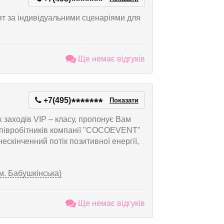
*
*
*
*
*
*
*
вят за індивідуальними сценаріями для
Ще немає відгуків
+7(495)
*
*
*
*
*
*
*
Показати
 заходів VIP – класу, пропонує Вам
співробітників компанії "COCOEVENT"
нескінченний потік позитивної енергії,
(м. Бабушкінська)
Ще немає відгуків