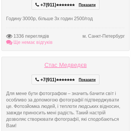
+7(911)
*
*
*
*
*
*
*
Показати
Годину 3000р, більше 3х годин 2500/год
1336 переглядів
м. Санкт-Петербург
Ще немає відгуків
Стас Медведєв
+7(911)
*
*
*
*
*
*
*
Показати
Для мене бути фотографом – значить бачити світ і
особливо за допомогою фотографії підтверджувати
це. Фотозйомка людей, і теплоти людських відносин,
завжди приносить мені радість. Такий настрій
дозволяє створювати фотографії, які сподобаються
Вам!