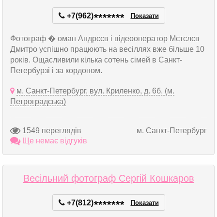
+7(962)
*
*
*
*
*
*
*
Показати
Фотограф � оман Андрєєв і відеооператор Мєтєлєв
Дмитро успішно працюють на весіллях вже більше 10
років. Ощасливили кілька сотень сімей в Санкт-
Петербурзі і за кордоном.
м. Санкт-Петербург, вул. Криленко, д. 6б, (м.
Петроградська)
1549 переглядів
м. Санкт-Петербург
Ще немає відгуків
Весільний фотограф Сергій Кошкаров
+7(812)
*
*
*
*
*
*
*
Показати