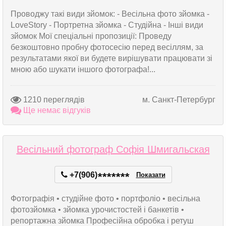
Проводжу такі види зйомок: - Весільна фото зйомка -
LoveStory - Портретна зйомка - Студійна - Інші види
зйомок Мої спеціальні пропозиції: Проведу
безкоштовно пробну фотосесію перед весіллям, за
результатами якої ви будете вирішувати працювати зі
мною або шукати іншого фотографа!...
1210 переглядів
м. Санкт-Петербург
Ще немає відгуків
Весільний фотограф Софія Шмигальская
+7(906)
*
*
*
*
*
*
*
Показати
Фотографія • студійне фото • портфоліо • весільна
фотозйомка • зйомка урочистостей і банкетів •
репортажна зйомка Професійна обробка і ретуш