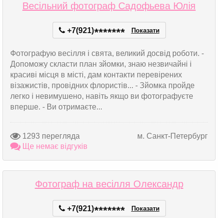
Весільний фотограф Садофьева Юлія
+7(921)
*
*
*
*
*
*
*
Показати
Фотографую весілля і свята, великий досвід роботи. -
Допоможу скласти план зйомки, знаю незвичайні і
красиві місця в місті, дам контакти перевірених
візажистів, провідних флористів... - Зйомка пройде
легко і невимушено, навіть якщо ви фотографуєте
вперше. - Ви отримаєте...
1293 перегляда
м. Санкт-Петербург
Ще немає відгуків
Фотограф на весілля Олександр
+7(921)
*
*
*
*
*
*
*
Показати