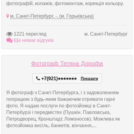
фотографій, колажів, фотомонтаж, корекція кольору.
м. Санкт-Петербург, -, (м. Горьківська)
1221 перегляд
м. Санкт-Петербург
Ще немає відгуків
Фотограф Тетяна Дорофа
+7(921)
*
*
*
*
*
*
*
Показати
Я фотограф з Санкт-Петербурга, і з задоволенням
попрацюю з будь-яким бажаючим отримати гарні
фото. Я надаю послуги по фотозйомці в Санкт-
Петербурзі і передмістях (Пушкін. Павловська,
Петродворец, Кронштадт, Ломоносов). Можлива як
фотозйомка весіль, банкетів, вінчання,...