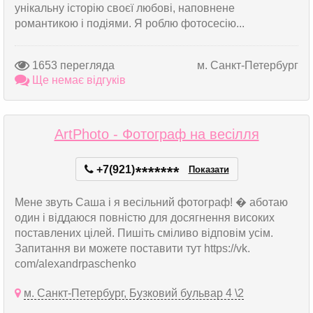
унікальну історію своєї любові, наповнене
романтикою і подіями. Я роблю фотосесію...
1653 перегляда
м. Санкт-Петербург
Ще немає відгуків
ArtPhoto - Фотограф на весілля
+7(921)
*
*
*
*
*
*
*
Показати
Мене звуть Саша і я весільний фотограф! � аботаю
один і віддаюся повністю для досягнення високих
поставлених цілей. Пишіть сміливо відповім усім.
Запитання ви можете поставити тут https://vk.
com/alexandrpaschenko
м. Санкт-Петербург, Бузковий бульвар 4 \2