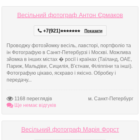
Весільний фотограф Антон Єрмаков
+7(921)
*
*
*
*
*
*
*
Показати
Проводжу фотозйомку весіль, лавсторі, портфоліо та
ін Фотографую в Санкт-Петербурзі і Москві. Можлива
зйомка в інших містах � росії і країнах (Таїланд, ОАЕ,
Париж, Мальдіви, Сицилія, В'єтнам, Філіппіни та інші).
Фотографую цікаво, яскраво і якісно. Обробку і
передачу...
1168 переглядів
м. Санкт-Петербург
Ще немає відгуків
Весільний фотограф Марія Форст