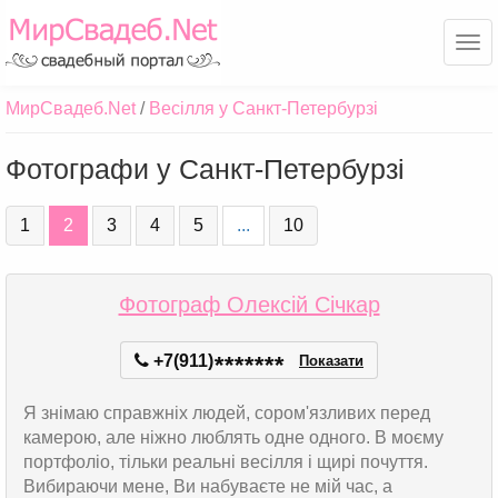
Ме
МирСвадеб.Net
Весілля у Санкт-Петербурзі
Фотографи у Санкт-Петербурзі
1
2
3
4
5
...
10
Фотограф Олексій Січкар
+7(911)
*
*
*
*
*
*
*
Показати
Я знімаю справжніх людей, сором'язливих перед
камерою, але ніжно люблять одне одного. В моєму
портфоліо, тільки реальні весілля і щирі почуття.
Вибираючи мене, Ви набуваєте не мій час, а