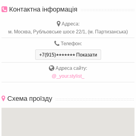
Контактна інформація
Адреса:
м. Москва, Рубльовське шосе 22/1, (м. Партизанська)
Телефон:
+7(915)
*
*
*
*
*
*
*
Показати
Адреса сайту:
@_your.stylist_
Схема проїзду