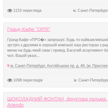
1153 перегляда
м. Санкт-Петербург
Гранд-Кафе "ОРЛІ"
Гранд-Кафе «ПРО�» запрошує: Будь то найважливіший 
зустріч з друзями в хорошій компанії наш ресторан з р
меню на будь-який смак і привід. Багатий асортимент ба
чол. Вашій увазі...
м. Санкт-Петербург, Англійською пр. д. 48, (м. Проспе
1098 переглядів
м. Санкт-Петербур
ШОКОЛАДНИЙ ФОНТАН, фруктова пальма.
Ariendo