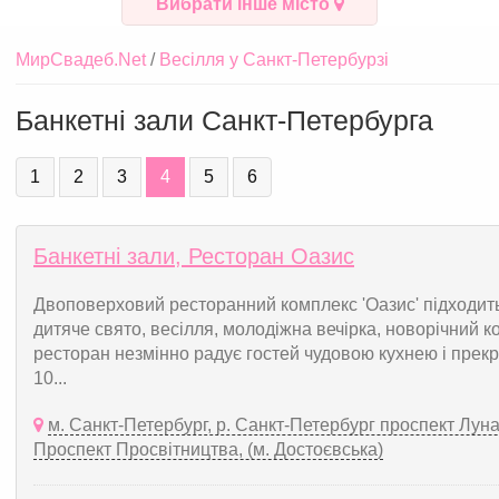
Вибрати інше місто
МирСвадеб.Net
Весілля у Санкт-Петербурзі
Банкетні зали Санкт-Петербурга
1
2
3
4
5
6
Банкетні зали, Ресторан Оазис
Двоповерховий ресторанний комплекс 'Оазис' підходить 
дитяче свято, весілля, молодіжна вечірка, новорічний 
ресторан незмінно радує гостей чудовою кухнею і пре
10...
м. Санкт-Петербург, р. Санкт-Петербург проспект Лунача
Проспект Просвітництва, (м. Достоєвська)