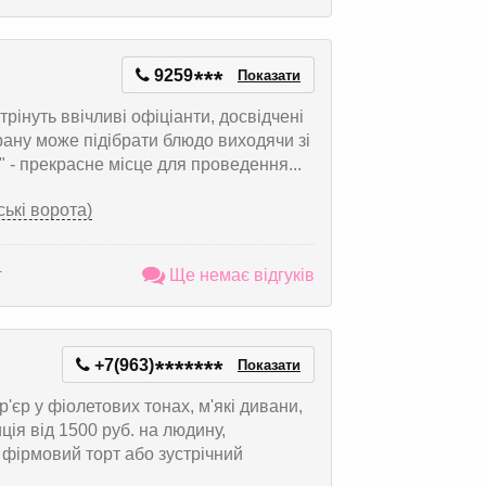
9259
*
*
*
Показати
рінуть ввічливі офіціанти, досвідчені
рану може підібрати блюдо виходячи зі
 - прекрасне місце для проведення...
ські ворота)
г
Ще немає відгуків
+7(963)
*
*
*
*
*
*
*
Показати
'єр у фіолетових тонах, м'які дивани,
ція від 1500 руб. на людину,
 фірмовий торт або зустрічний