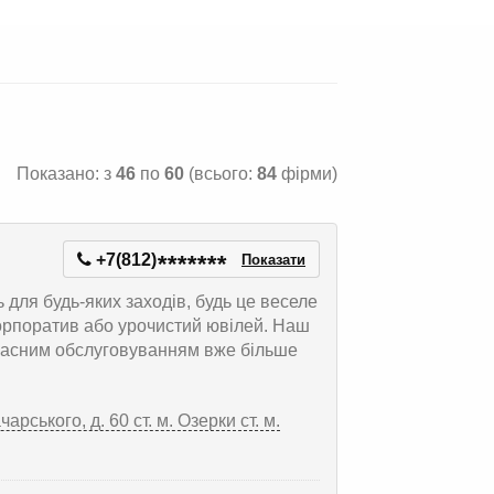
Показано: з
46
по
60
(всього:
84
фірми)
+7(812)
*
*
*
*
*
*
*
Показати
для будь-яких заходів, будь це веселе
корпоратив або урочистий ювілей. Наш
красним обслуговуванням вже більше
рського, д. 60 ст. м. Озерки ст. м.