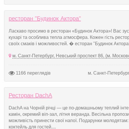
ресторан "Будинок Актора"
Ласкаво просимо в ресторан «Будинок Актора»! Вас зуст
кухарі та особлива тепла атмосфера. Кожен гість ресто
своїх смаків і можливостей. � есторан "Будинок Актора"
м. Санкт-Петербург, Невський проспект 86, (м. Москов
1166 переглядів
м. Санкт-Петербур
Ресторан DachA
DachA на Чорній річці — це по-домашньому теплий інтер
камін, окремий віп-зал, літня веранда. Весільна пропози
можливість принести свої напої. Подарунки молодятам:
коктейль для гостей....