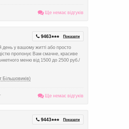
Ще немає відгуків
9463
*
*
*
Показати
день у вашому житті або просто
адістю пропонує Вам смачне, красиве
нкетного меню від 1500 до 2500 руб./
кт Більшовиків)
г
Ще немає відгуків
9443
*
*
*
Показати