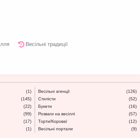
ілля
Весільні традиції
(1)
Весільні агенції
(126)
(145)
Стилісти
(52)
(22)
Букети
(16)
(99)
Розваги на весіллі
(57)
(17)
Торти/Короваї
(12)
(1)
Весільні портали
(9)