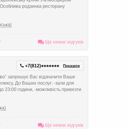
 Особлива родзинка ресторану
нська)
г
Ще немає відгуків
+7(812)
*
*
*
*
*
*
*
Показати
во" запрошує Вас відзначити Ваше
плексу. До Ваших послуг: -зали для
 до 23:00 години, -можливість привезти
ка)
г
Ще немає відгуків