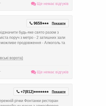
г
Ще немає відгуків
9659
*
*
*
Показати
 відзначити будь-яке свято разом з
іста поруч з метро - 2 затишних зали
м можливе продовження - Алкоголь та
вські ворота)
г
Ще немає відгуків
+7(812)
*
*
*
*
*
*
*
Показати
ережній річки Фонтанки ресторан
 європейську кухню з атмосферою