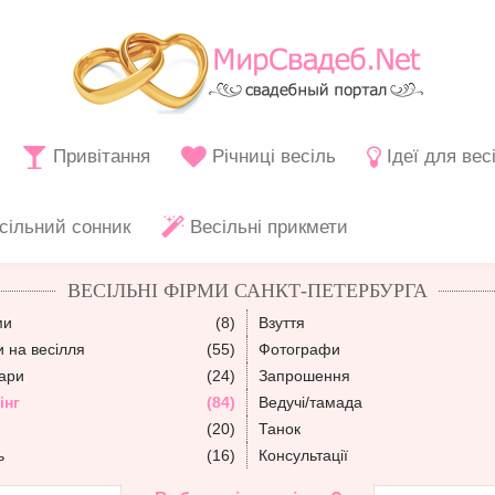
Привітання
Річниці весіль
Ідеї для вес
сільний сонник
Весільні прикмети
ВЕСІЛЬНІ ФІРМИ САНКТ-ПЕТЕРБУРГА
ми
(8)
Взуття
 на весілля
(55)
Фотографи
уари
(24)
Запрошення
інг
(84)
Ведучі/тамада
(20)
Танок
ь
(16)
Консультації