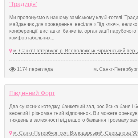
'Традиція'
Ми пропонуємо в нашому заміському клубі-готелі 'Традиц
майданчик для проведення: весілля «Під ключ», велико
конференції, виставки, банкетів, організації парубочого
комфортабельних...
м. Санкт-Петербург, р. Всеволожськ Вірменський пер. д
1174 перегляда
м. Санкт-Петербург
Південний Форт
Два сучасних котеджу, банкетний зал, російська баня і 
веселий і різноманітний відпочинок. Ви можете орендува
тиждень в залежності від вашого бажання і розмаху зах
м. Санкт-Петербург, сел. Володарський, Свердлова 30 а