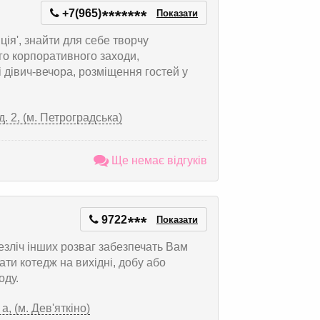
+7(965)
*
*
*
*
*
*
*
Показати
ія', знайти для себе творчу
го корпоративного заходи,
 і дівич-вечора, розміщення гостей у
. 2, (м. Петроградська)
Ще немає відгуків
9722
*
*
*
Показати
безліч інших розваг забезпечать Вам
ти котедж на вихідні, добу або
оду.
, (м. Дев'яткіно)