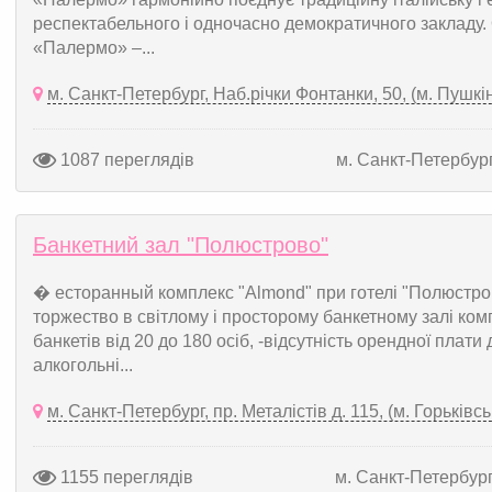
респектабельного і одночасно демократичного закладу.
«Палермо» –...
м. Санкт-Петербург, Наб.річки Фонтанки, 50, (м. Пушкі
1087 переглядів
м. Санкт-Петербур
Банкетний зал "Полюстрово"
� есторанный комплекс "Almond" при готелі "Полюстро
торжество в світлому і просторому банкетному залі ком
банкетів від 20 до 180 осіб, -відсутність орендної плати
алкогольні...
м. Санкт-Петербург, пр. Металістів д. 115, (м. Горьківсь
1155 переглядів
м. Санкт-Петербур