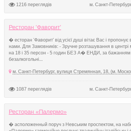
1216 переглядів
м. Санкт-Петербур
Ресторан 'Фаворит'
� есторан 'Фаворит' від усієї душі вітає Вас і пропонує
нами. Для Замовників: - Зручне розташування в центрі м
на 18 і 35 персон - 5 годин БЕЗ А� ЕНДИ, за бажання
безалкогольні...
м. Санкт-Петербург, вулиця Стремянная, 18, (м. Моско
1087 переглядів
м. Санкт-Петербур
Ресторан «Палермо»
� асположенный поруч з Невським проспектом, на наб
«Палермо» гармонійно поєднує традиційну італійську і