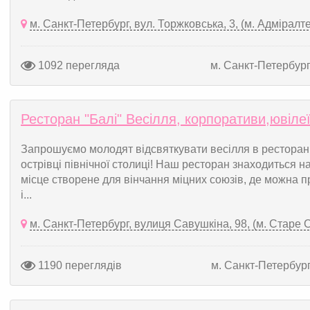
м. Санкт-Петербург, вул. Торжковська, 3, (м. Адміралт
1092 перегляда
м. Санкт-Петербур
Ресторан "Балі" Весілля, корпоративи,ювіле
Запрошуємо молодят відсвяткувати весілля в ресторані
острівці північної столиці! Наш ресторан знаходиться н
місце створене для вінчання міцних союзів, де можна пр
і...
м. Санкт-Петербург, вулиця Савушкіна, 98, (м. Старе 
1190 переглядів
м. Санкт-Петербур