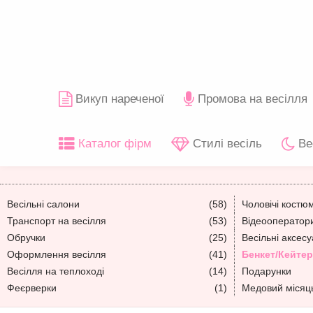
Викуп нареченої
Промова на весілля
Каталог фірм
Стилі весіль
Ве
Весільні салони
(58)
Чоловічі костю
Транспорт на весілля
(53)
Відеооператори
Обручки
(25)
Весільні аксес
Оформлення весілля
(41)
Бенкет/Кейтер
Весілля на теплоході
(14)
Подарунки
Феєрверки
(1)
Медовий місяц