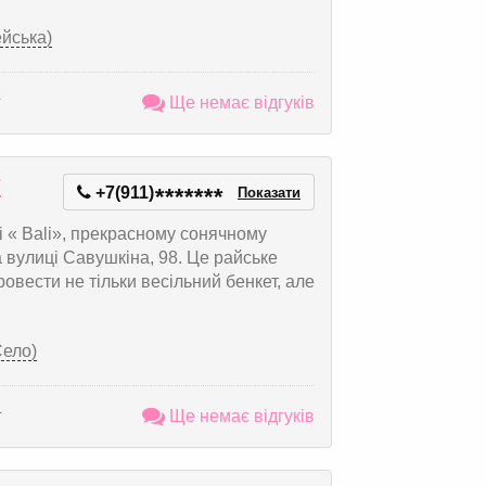
ейська)
г
Ще немає відгуків
ї
+7(911)
*
*
*
*
*
*
*
Показати
 « Bali», прекрасному сонячному
а вулиці Савушкіна, 98. Це райське
овести не тільки весільний бенкет, але
Село)
г
Ще немає відгуків