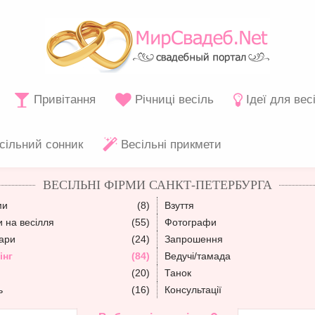
Привітання
Річниці весіль
Ідеї для вес
сільний сонник
Весільні прикмети
ВЕСІЛЬНІ ФІРМИ САНКТ-ПЕТЕРБУРГА
ми
(8)
Взуття
 на весілля
(55)
Фотографи
уари
(24)
Запрошення
інг
(84)
Ведучі/тамада
(20)
Танок
ь
(16)
Консультації