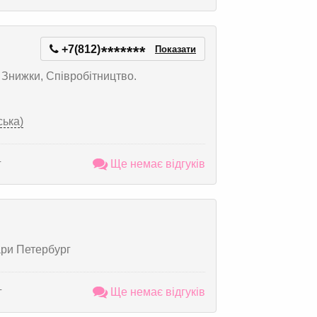
+7(812)
*
*
*
*
*
*
*
Показати
 Знижки, Співробітництво.
ська)
г
Ще немає відгуків
ари Петербург
г
Ще немає відгуків