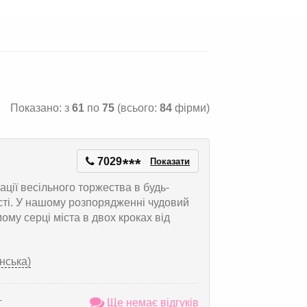
Показано: з
61
по
75
(всього:
84
фірми)
7029
*
*
*
Показати
ції весільного торжества в будь-
сті. У нашому розпорядженні чудовий
ому серці міста в двох кроках від
нська)
г
Ще немає відгуків