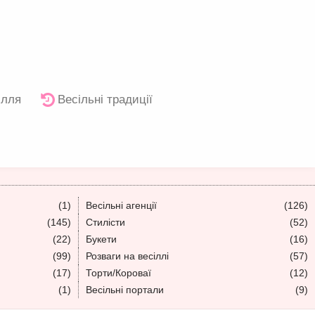
ілля
Весільні традиції
(1)
Весільні агенції
(126)
(145)
Стилісти
(52)
(22)
Букети
(16)
(99)
Розваги на весіллі
(57)
(17)
Торти/Короваї
(12)
(1)
Весільні портали
(9)