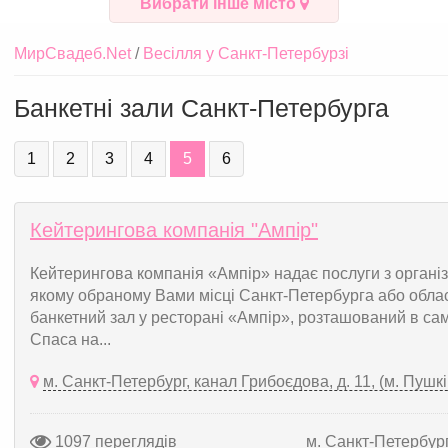
Вибрати інше місто
МирСвадеб.Net
Весілля у Санкт-Петербурзі
Банкетні зали Санкт-Петербурга
1
2
3
4
5
6
Кейтерингова компанія "Ампір"
Кейтерингова компанія «Ампір» надає послуги з організа
якому обраному Вами місці Санкт-Петербурга або обла
банкетний зал у ресторані «Ампір», розташований в сам
Спаса на...
м. Санкт-Петербург, канал Грибоєдова, д. 11, (м. Пушкі
1097 переглядів
м. Санкт-Петербур