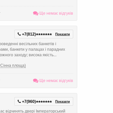
г
Ще немає відгуків
+7(812)
*
*
*
*
*
*
*
Показати
оведенні весільних банкетів і
рами, банкети у палацах і парадних
жного заходу; висока якість...
. Сінна площа)
г
Ще немає відгуків
+7(960)
*
*
*
*
*
*
*
Показати
ас відчинять двері Імператорський