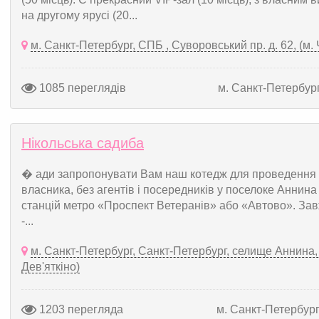
на другому ярусі (20...
м. Санкт-Петербург, СПБ , Суворовський пр. д. 62, (м
1085 переглядів
м. Санкт-Петербур
Нікольська садиба
� ади запропонувати Вам наш котедж для проведення в
власника, без агентів і посередників у поселоке Аннина 
станцій метро «Проспект Ветеранів» або «Автово». Зав
-...
м. Санкт-Петербург, Санкт-Петербург, селище Аннина, в
Дев'яткіно)
1203 перегляда
м. Санкт-Петербур