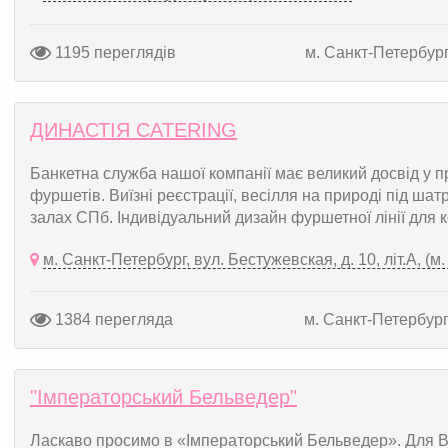
1195 переглядів
м. Санкт-Петербур
ДИНАСТІЯ CATERING
Банкетна служба нашої компанії має великий досвід у пр
фуршетів. Виїзні реєстрації, весілля на природі під шат
залах СПб. Індивідуальний дизайн фуршетної лінії для ко
м. Санкт-Петербург, вул. Бестужевская, д. 10, літ.А, (м
1384 перегляда
м. Санкт-Петербур
"Імператорський Бельведер"
Ласкаво просимо в «Імператорський Бельведер». Для В