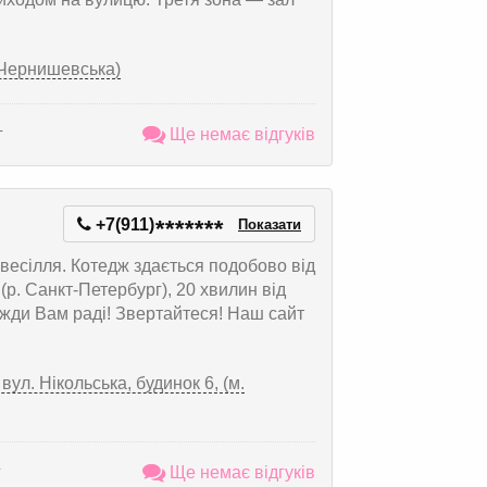
. Чернишевська)
г
Ще немає відгуків
+7(911)
*
*
*
*
*
*
*
Показати
есілля. Котедж здається подобово від
(р. Санкт-Петербург), 20 хвилин від
жди Вам раді! Звертайтеся! Наш сайт
ул. Нікольська, будинок 6, (м.
г
Ще немає відгуків