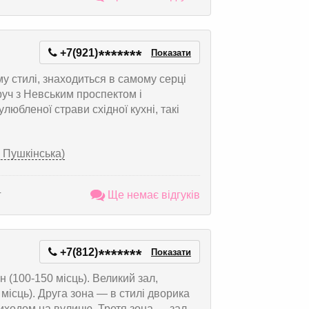
+7(921)
*
*
*
*
*
*
*
Показати
у стилі, знаходиться в самому серці
руч з Невським проспектом і
юбленої страви східної кухні, такі
. Пушкінська)
г
Ще немає відгуків
+7(812)
*
*
*
*
*
*
*
Показати
 (100-150 місць). Великий зал,
місць). Друга зона — в стилі дворика
 виходом на вулицю. Третя зона — зал