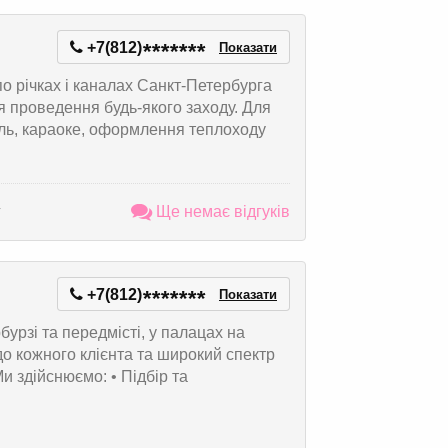
+7(812)
*
*
*
*
*
*
*
Показати
 річках і каналах Санкт-Петербурга
я проведення будь-якого заходу. Для
ель, караоке, оформлення теплоходу
г
Ще немає відгуків
+7(812)
*
*
*
*
*
*
*
Показати
бурзі та передмісті, у палацах на
 до кожного клієнта та широкий спектр
и здійснюємо: • Підбір та