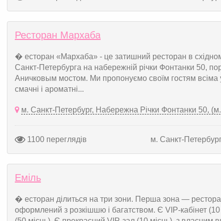
Ресторан Мархаба
� есторан «Мархаба» - це затишний ресторан в східном
Санкт-Петербурга на набережній річки Фонтанки 50, по
Аничковым мостом. Ми пропонуємо своїм гостям всіма ул
смачні і ароматні...
м. Санкт-Петербург, Набережна Річки Фонтанки 50, (м
1100 переглядів
м. Санкт-Петербур
Еміль
� есторан ділиться на три зони. Перша зона — ресторан
оформлений з розкішшю і багатством. Є VIP-кабінет (10 
(50 місць). Є прекрасний VIP-зал (10 місць), з власним