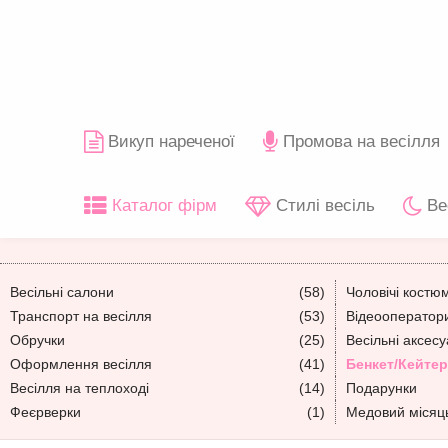
Викуп нареченої
Промова на весілля
Каталог фірм
Стилі весіль
Ве
Весільні салони
(58)
Чоловічі костю
Транспорт на весілля
(53)
Відеооператори
Обручки
(25)
Весільні аксес
Оформлення весілля
(41)
Бенкет/Кейтер
Весілля на теплоході
(14)
Подарунки
Феєрверки
(1)
Медовий місяц