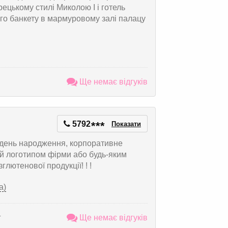
ецькому стилі Миколою I і готель
го банкету в мармуровому залі палацу
Ще немає відгуків
5792
*
*
*
Показати
 день народження, корпоративне
й логотипом фірми або будь-яким
лютенової продукції! ! !
а)
г
Ще немає відгуків