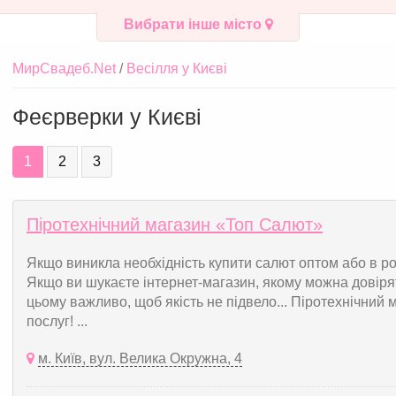
Вибрати інше місто
МирСвадеб.Net
Весілля у Києві
Феєрверки у Києві
1
2
3
Піротехнічний магазин «Топ Салют»
Якщо виникла необхідність купити салют оптом або в розд
Якщо ви шукаєте інтернет-магазин, якому можна довірят
цьому важливо, щоб якість не підвело... Піротехнічний
послуг! ...
м. Київ, вул. Велика Окружна, 4