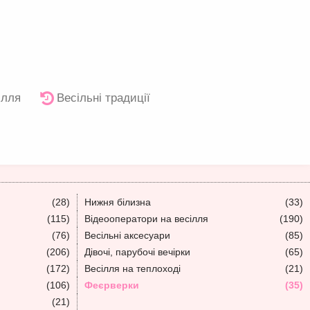
ілля
Весільні традиції
(28)
Нижня білизна
(33)
(115)
Відеооператори на весілля
(190)
(76)
Весільні аксесуари
(85)
(206)
Дівочі, парубочі вечірки
(65)
(172)
Весілля на теплоході
(21)
(106)
Феєрверки
(35)
(21)