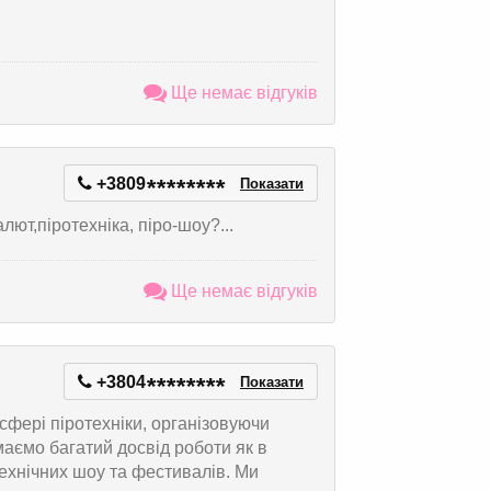
Ще немає відгуків
+3809
*
*
*
*
*
*
*
*
Показати
ют,піротехніка, піро-шоу?...
Ще немає відгуків
+3804
*
*
*
*
*
*
*
*
Показати
сфері піротехніки, організовуючи
маємо багатий досвід роботи як в
отехнічних шоу та фестивалів. Ми