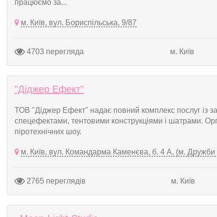
працюємо за...
м. Київ, вул. Бориспільська, 9/87
4703 перегляда
м. Київ
"Діджер Ефект"
ТОВ "Діджер Ефект" надає повний комплекс послуг із з
спецефектами, тентовими конструкціями і шатрами. Орг
піротехнічних шоу.
м. Київ, вул. Командарма Каменєва, б. 4 А, (м. Дружби
2765 переглядів
м. Київ