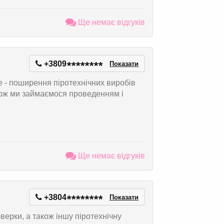
Ще немає відгуків
+3809
*
*
*
*
*
*
*
*
Показати
е - поширення піротехнічних виробів
акож ми займаємося проведенням і
Ще немає відгуків
+3804
*
*
*
*
*
*
*
*
Показати
верки, а також іншу піротехнічну