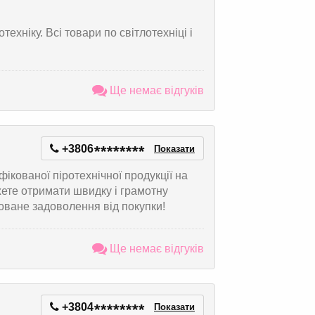
ехніку. Всі товари по світлотехніці і
Ще немає відгуків
+3806
*
*
*
*
*
*
*
*
Показати
ікованої піротехнічної продукції на
жете отримати швидку і грамотну
товане задоволення від покупки!
Ще немає відгуків
+3804
*
*
*
*
*
*
*
*
Показати