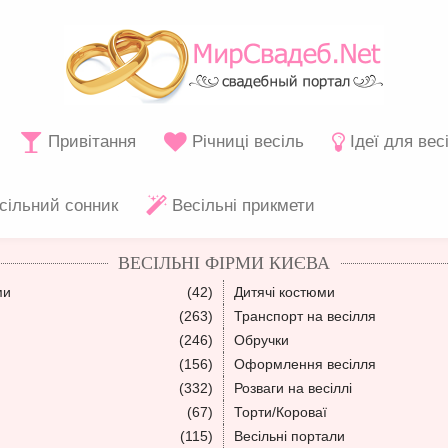
Привітання
Річниці весіль
Ідеї для вес
сільний сонник
Весільні прикмети
ВЕСІЛЬНІ ФІРМИ КИЄВА
ми
(42)
Дитячі костюми
(263)
Транспорт на весілля
(246)
Обручки
(156)
Оформлення весілля
(332)
Розваги на весіллі
(67)
Торти/Короваї
(115)
Весільні портали