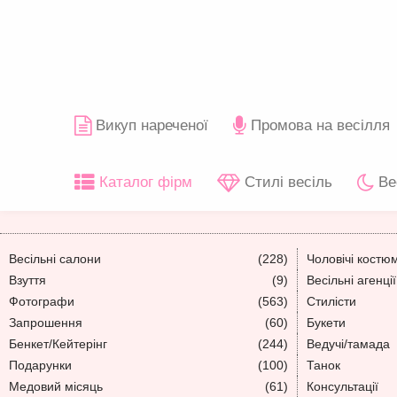
Викуп нареченої
Промова на весілля
Каталог фірм
Стилі весіль
Ве
Весільні салони
(228)
Чоловічі костю
Взуття
(9)
Весільні агенції
Фотографи
(563)
Стилісти
Запрошення
(60)
Букети
Бенкет/Кейтерінг
(244)
Ведучі/тамада
Подарунки
(100)
Танок
Медовий місяць
(61)
Консультації