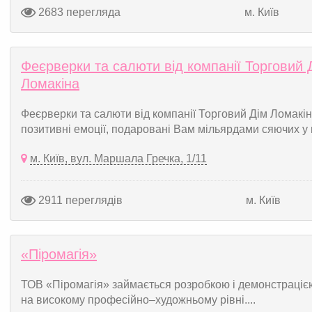
2683 перегляда
м. Київ
Феєрверки та салюти від компанії Торговий 
Ломакіна
Феєрверки та салюти від компанії Торговий Дім Ломакін
позитивні емоції, подаровані Вам мільярдами сяючих у ні
м. Київ, вул. Маршала Гречка, 1/11
2911 переглядів
м. Київ
«Піромагія»
ТОВ «Піромагія» займається розробкою і демонстрацією
на високому професійно–художньому рівні....