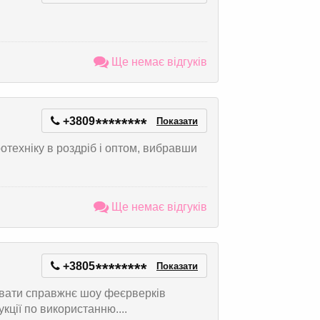
Ще немає відгуків
+3809
*
*
*
*
*
*
*
*
Показати
техніку в роздріб і оптом, вибравши
Ще немає відгуків
+3805
*
*
*
*
*
*
*
*
Показати
увати справжнє шоу феєрверків
ції по використанню....