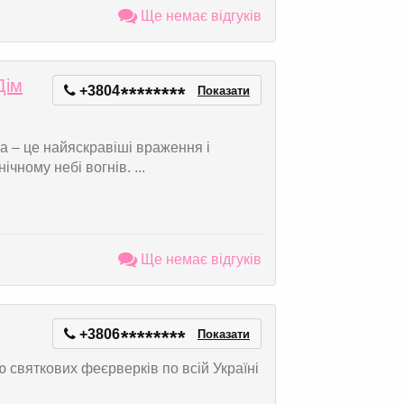
Ще немає відгуків
Дім
+3804
*
*
*
*
*
*
*
*
Показати
а – це найяскравіші враження і
чному небі вогнів. ...
Ще немає відгуків
+3806
*
*
*
*
*
*
*
*
Показати
 святкових феєрверків по всій Україні