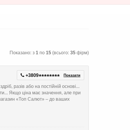
Показано: з
1
по
15
(всього:
35
фірм)
+3809
*
*
*
*
*
*
*
*
Показати
ріб, разів або на постійній основі...
и... Якщо ціна має значення, але при
 магазин «Топ Салют» – до ваших