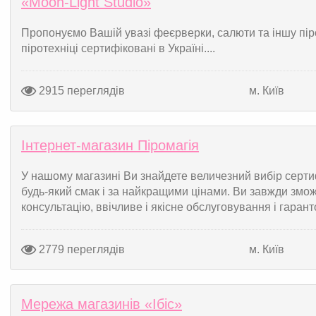
«Moon-Light Studio»
Пропонуємо Вашій увазі феєрверки, салюти та іншу пірот
піротехніці сертифіковані в Україні....
2915 переглядів
м. Київ
Інтернет-магазин Піромагія
У нашому магазині Ви знайдете величезний вибір сертиф
будь-який смак і за найкращими цінами. Ви завжди змо
консультацію, ввічливе і якісне обслуговування і гаран
2779 переглядів
м. Київ
Мережа магазинів «Ібіс»